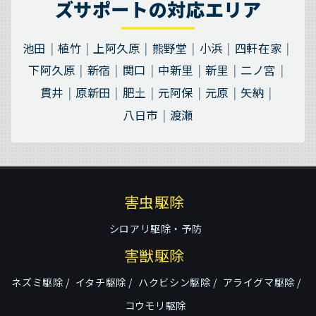
ズサポートの対応エリア
池田
植竹
上阿久原
熊野堂
小浜
四軒在家
下阿久原
新宿
関口
中新里
新里
二ノ宮
貫井
原新田
肥土
元阿保
元原
矢納
八日市
渡瀬
害虫駆除
シロアリ駆除・予防
害獣駆除
ネズミ駆除
イタチ駆除
ハクビシン駆除
アライグマ駆除
コウモリ駆除