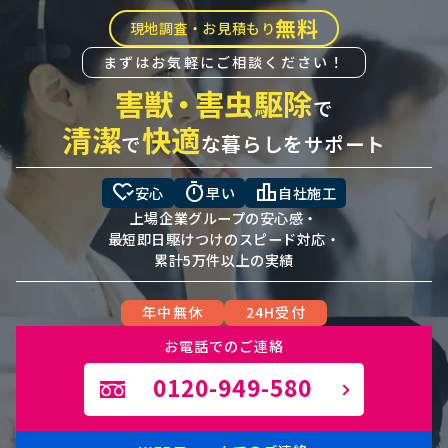
無料
現地調査・お見積もり
まずはお気軽にご相談ください！
害獣
・
害虫駆除
で
清潔
快適
で
な暮らしをサポート
heart_check
timer
leaderboard
安心
早い
自社施工
上場企業グループの安心感・
最短即日駆けつけのスピード対応・
累計5万件以上の実績
年中無休
24H受付
お電話でのご連絡
0120-949-580