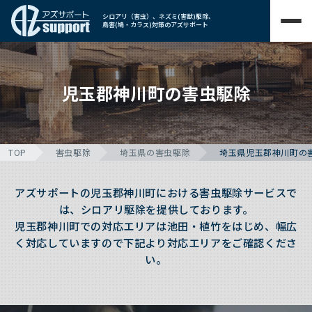
シロアリ（害虫）、ネズミ(害獣)駆除、
鳥害(鳩・カラス)対策のアズサポート
児玉郡神川町の害虫駆除
TOP
害虫駆除
埼玉県の害虫駆除
埼玉県児玉郡神川町の
アズサポートの児玉郡神川町における害虫駆除サービスで
は、シロアリ駆除を提供しております。
児玉郡神川町での対応エリアは池田・植竹をはじめ、幅広
く対応していますので下記より対応エリアをご確認くださ
い。