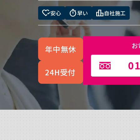
heart_check
timer
leaderboard
安心
早い
自社施工
お
年中無休
01
24H受付