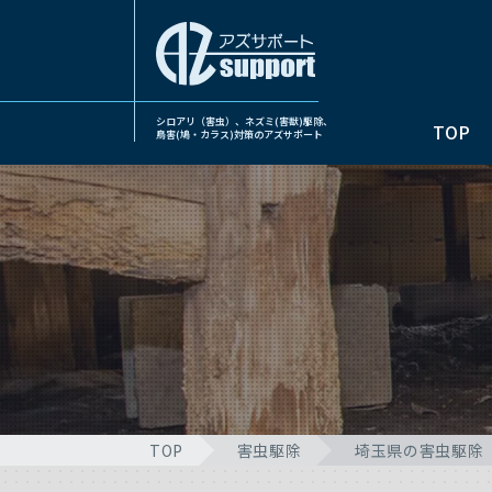
シロアリ（害虫）、ネズミ(害獣)駆除、
TOP
鳥害(鳩・カラス)対策のアズサポート
TOP
害虫駆除
埼玉県の害虫駆除