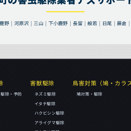
鹿野
河原沢
三山
下小鹿野
長留
般若
日尾
藤倉
除
害獣駆除
鳥害対策（鳩・カラ
リ駆除・予防
ネズミ駆除
鳩対策・駆除
イタチ駆除
ハクビシン駆除
アライグマ駆除