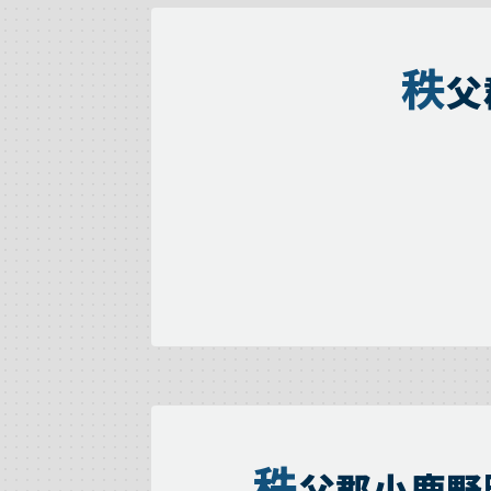
秩
父
秩
父郡小鹿野