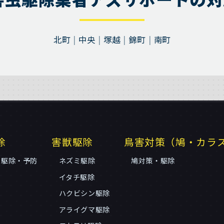
北町
中央
塚越
錦町
南町
除
害獣駆除
鳥害対策（鳩・カラ
リ駆除・予防
ネズミ駆除
鳩対策・駆除
イタチ駆除
ハクビシン駆除
アライグマ駆除