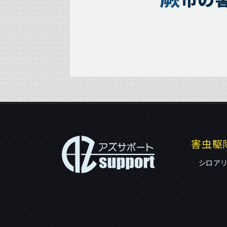
害虫駆
シロア