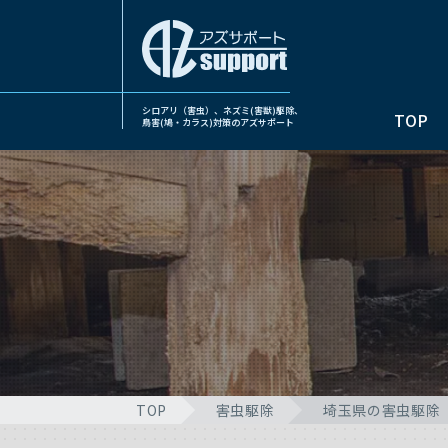
シロアリ（害虫）、ネズミ(害獣)駆除、
TOP
鳥害(鳩・カラス)対策のアズサポート
TOP
害虫駆除
埼玉県の害虫駆除