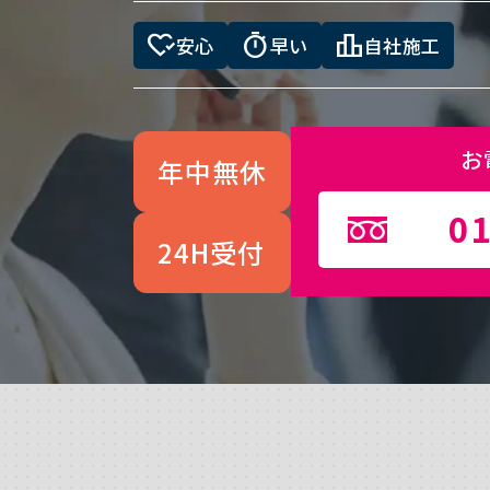
heart_check
timer
leaderboard
安心
早い
自社施工
お
年中無休
01
24H受付