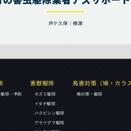
芦ケ久保
横瀬
除
害獣駆除
鳥害対策（鳩・カラ
リ駆除・予防
ネズミ駆除
鳩対策・駆除
イタチ駆除
ハクビシン駆除
アライグマ駆除