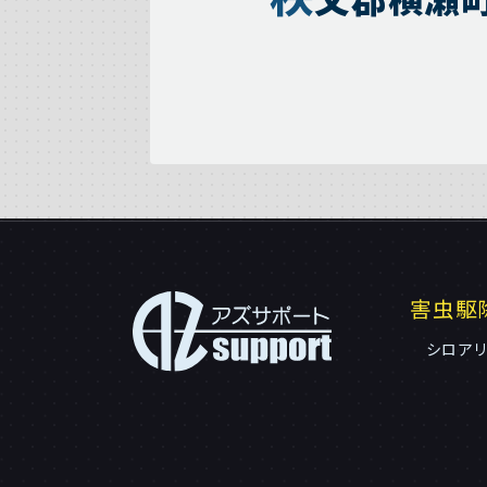
害虫駆
シロア