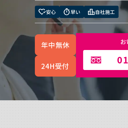
heart_check
timer
leaderboard
安心
早い
自社施工
お
年中無休
01
24H受付