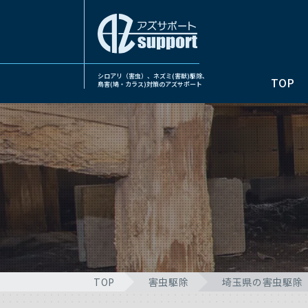
シロアリ（害虫）、ネズミ(害獣)駆除、
TOP
鳥害(鳩・カラス)対策のアズサポート
TOP
害虫駆除
埼玉県の害虫駆除