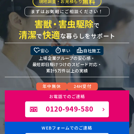
無料
現地調査・お見積もり
まずはお気軽にご相談ください！
害獣
・
害虫駆除
で
清潔
快適
で
な暮らしをサポート
heart_check
timer
leaderboard
安心
早い
自社施工
上場企業グループの安心感・
最短即日駆けつけのスピード対応・
累計5万件以上の実績
年中無休
24H受付
お電話でのご連絡
0120-949-580
WEBフォームでのご連絡