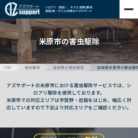
シロアリ（害虫）、ネズミ(害獣)駆除、
鳥害(鳩・カラス)対策のアズサポート
米原市の害虫駆除
TOP
害虫駆除
滋賀県の害虫駆除
滋賀県米原市の害虫駆
アズサポートの米原市における害虫駆除サービスでは、シ
ロアリ駆除を提供しております。
米原市での対応エリアは宇賀野・岩脇をはじめ、幅広く対
応していますので下記より対応エリアをご確認ください。