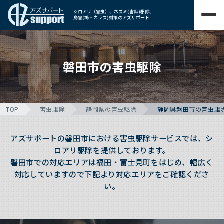
シロアリ（害虫）、ネズミ(害獣)駆除、
鳥害(鳩・カラス)対策のアズサポート
磐田市の害虫駆除
TOP
害虫駆除
静岡県の害虫駆除
静岡県磐田市の害虫駆
アズサポートの磐田市における害虫駆除サービスでは、シ
ロアリ駆除を提供しております。
磐田市での対応エリアは福田・富士見町をはじめ、幅広く
対応していますので下記より対応エリアをご確認くださ
い。