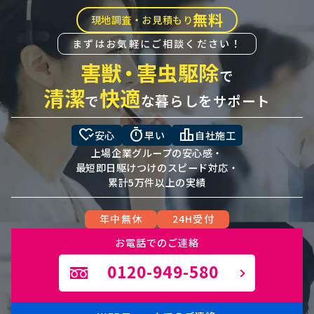
無料
現地調査・お見積もり
まずはお気軽にご相談ください！
害獣
・
害虫駆除
で
清潔
快適
で
な暮らしをサポート
heart_check
timer
leaderboard
安心
早い
自社施工
上場企業グループの安心感・
最短即日駆けつけのスピード対応・
累計5万件以上の実績
年中無休
24H受付
お電話でのご連絡
0120-949-580