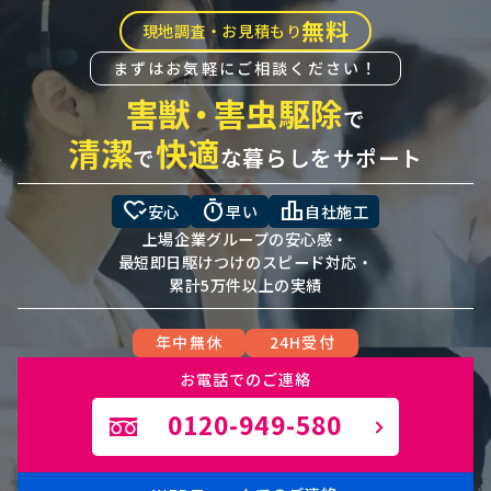
無料
現地調査・お見積もり
まずはお気軽にご相談ください！
害獣
・
害虫駆除
で
清潔
快適
で
な暮らしをサポート
heart_check
timer
leaderboard
安心
早い
自社施工
上場企業グループの安心感・
最短即日駆けつけのスピード対応・
累計5万件以上の実績
年中無休
24H受付
お電話でのご連絡
0120-949-580