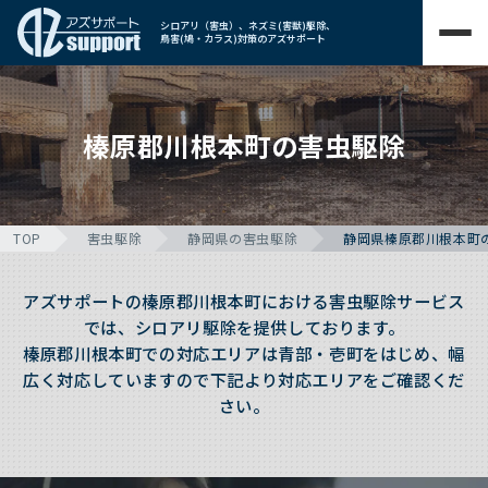
シロアリ（害虫）、ネズミ(害獣)駆除、
鳥害(鳩・カラス)対策のアズサポート
榛原郡川根本町の害虫駆除
TOP
害虫駆除
静岡県の害虫駆除
静岡県榛原郡川根本町
アズサポートの榛原郡川根本町における害虫駆除サービス
では、シロアリ駆除を提供しております。
榛原郡川根本町での対応エリアは青部・壱町をはじめ、幅
広く対応していますので下記より対応エリアをご確認くだ
さい。