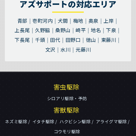
アズサポートの対応エリア
青部
壱町河内
犬間
梅地
奥泉
上岸
上長尾
久野脇
桑野山
崎平
地名
下泉
下長尾
千頭
田代
田野口
徳山
東藤川
文沢
水川
元藤川
害虫駆除
シロアリ駆除・予防
害獣駆除
ネズミ駆除
イタチ駆除
ハクビシン駆除
アライグマ駆除
コウモリ駆除