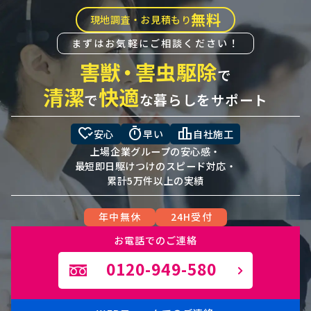
無料
現地調査・お見積もり
まずはお気軽にご相談ください！
害獣
・
害虫駆除
で
清潔
快適
で
な暮らしをサポート
heart_check
timer
leaderboard
安心
早い
自社施工
上場企業グループの安心感・
最短即日駆けつけのスピード対応・
累計5万件以上の実績
年中無休
24H受付
お電話でのご連絡
0120-949-580