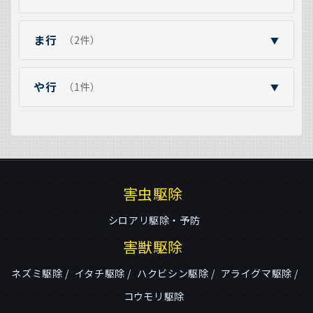
ま行
（2件）
▼
や行
（1件）
▼
害虫駆除
シロアリ駆除・予防
害獣駆除
ネズミ駆除
イタチ駆除
ハクビシン駆除
アライグマ駆除
コウモリ駆除