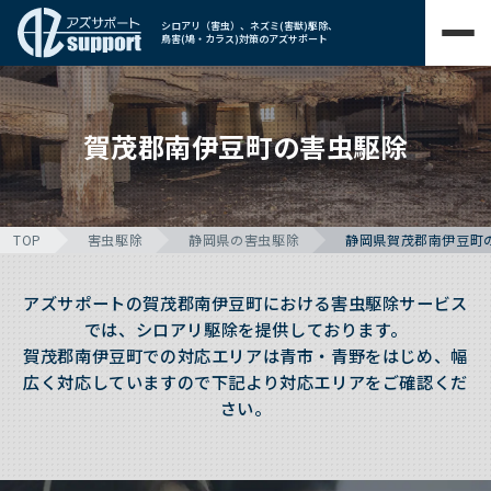
シロアリ（害虫）、ネズミ(害獣)駆除、
鳥害(鳩・カラス)対策のアズサポート
賀茂郡南伊豆町の害虫駆除
TOP
害虫駆除
静岡県の害虫駆除
静岡県賀茂郡南伊豆町
アズサポートの賀茂郡南伊豆町における害虫駆除サービス
では、シロアリ駆除を提供しております。
賀茂郡南伊豆町での対応エリアは青市・青野をはじめ、幅
広く対応していますので下記より対応エリアをご確認くだ
さい。