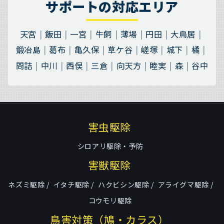
サポートの対応エリア
天宮
飯田
一宮
牛飼
薄場
円田
大鳥居
鍛冶島
葛布
亀久保
草ケ谷
嵯塚
城下
橘
問詰
中川
西俣
三倉
向天方
睦実
森
谷中
害虫駆除
シロアリ駆除・予防
害獣駆除
ネズミ駆除
イタチ駆除
ハクビシン駆除
アライグマ駆除
コウモリ駆除
鳥害対策（鳩・カラス）