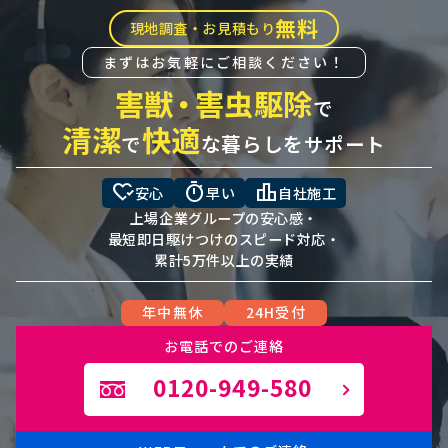
無料
現地調査・お見積もり
まずはお気軽にご相談ください！
害獣
・
害虫駆除
で
清潔
快適
で
な暮らしをサポート
heart_check
timer
leaderboard
安心
早い
自社施工
上場企業グループの安心感・
最短即日駆けつけのスピード対応・
累計5万件以上の実績
年中無休
24H受付
お電話でのご連絡
0120-949-580