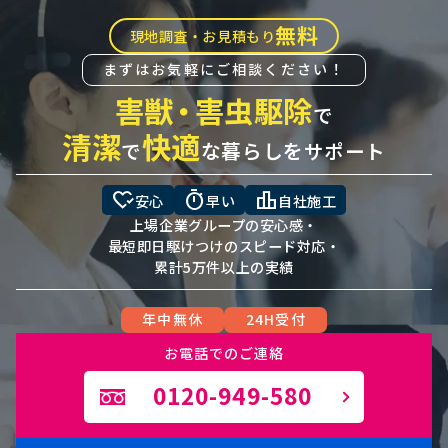
無料
現地調査・お見積もり
まずはお気軽にご相談ください！
害獣
・
害虫駆除
で
清潔
快適
で
な暮らしをサポート
heart_check
timer
leaderboard
安心
早い
自社施工
上場企業グループの安心感・
最短即日駆けつけのスピード対応・
累計5万件以上の実績
年中無休
24H受付
お電話でのご連絡
0120-949-580