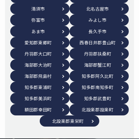
清須市
北名古屋市
弥富市
みよし市
あま市
長久手市
愛知郡東郷町
西春日井郡豊山町
丹羽郡大口町
丹羽郡扶桑町
海部郡大治町
海部郡蟹江町
海部郡飛島村
知多郡阿久比町
知多郡東浦町
知多郡南知多町
知多郡美浜町
知多郡武豊町
額田郡幸田町
北設楽郡設楽町
北設楽郡東栄町