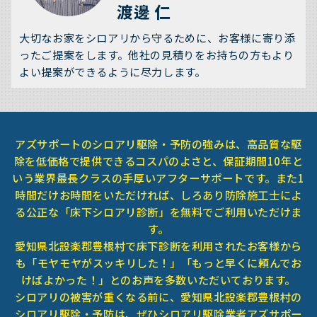
渡邊 仁
大切なお家をシロアリから守るために、お客様に寄り添
ったご提案をします。他社の見積りをお持ちの方もより
よい提案ができるように尽力します。
アズサポートのシロアリ駆除・予防の強みは、高品質な駆
除を低価格で提供できるコスパのよさと、保証期間10年と
いう業界最長クラスの手厚いアフターサポートです。また1
時間だけお時間をいただければ、しろあり防除施工士によ
る公正な「床下シロアリ診断」を無料でご利用いただけま
す。
愛知県北設楽郡豊根村で床下診断を利用されたお客様から
も「モヤモヤがスッキリした！」「もっと早くに頼んでお
けばよかった！」とのお声を多数いただいております。
シロアリの被害が重くなる前に、愛知県北設楽郡豊根村の
シロアリ駆除・予防は、ぜひシロアリ駆除業者アズサポー