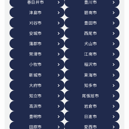
春日井市
豊川市
津島市
碧南市
刈谷市
豊田市
安城市
西尾市
蒲郡市
犬山市
常滑市
江南市
小牧市
稲沢市
新城市
東海市
大府市
知多市
知立市
尾張旭市
高浜市
岩倉市
豊明市
日進市
田原市
愛西市