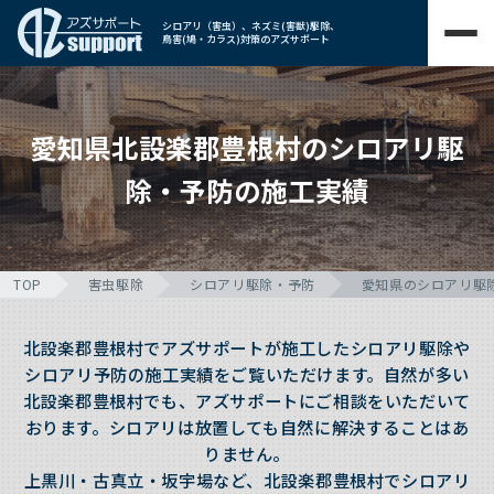
シロアリ（害虫）、ネズミ(害獣)駆除、
鳥害(鳩・カラス)対策のアズサポート
愛知県北設楽郡豊根村のシロアリ駆
除・予防の施工実績
TOP
害虫駆除
シロアリ駆除・予防
愛知県のシロアリ駆
北設楽郡豊根村でアズサポートが施工したシロアリ駆除や
シロアリ予防の施工実績をご覧いただけます。自然が多い
北設楽郡豊根村でも、アズサポートにご相談をいただいて
おります。シロアリは放置しても自然に解決することはあ
りません。
上黒川・古真立・坂宇場など、北設楽郡豊根村でシロアリ