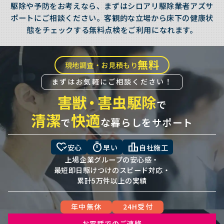
駆除や予防をお考えなら、まずはシロアリ駆除業者アズサ
ポートにご相談ください。客観的な立場から床下の健康状
態をチェックする無料点検をご利用になれます。
無料
現地調査・お見積もり
まずはお気軽にご相談ください！
害獣
・
害虫駆除
で
清潔
快適
で
な暮らしをサポート
heart_check
timer
leaderboard
安心
早い
自社施工
上場企業グループの安心感・
最短即日駆けつけのスピード対応・
累計5万件以上の実績
年中無休
24H受付
お電話でのご連絡