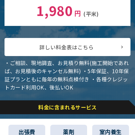
1,980
円
(平米)
詳しい料金表はこちら
・ご相談、現地調査、お見積り無料(施工開始であれ
ば、お見積後のキャンセル無料)
・5年保証、10年保
証プランともに毎年の無料点検付き
・各種クレジッ
トカード利用OK、後払いOK
料金に含まれるサービス
出張費
薬剤
室内養生