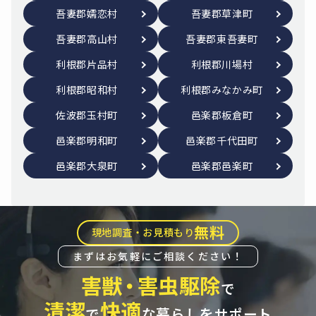
吾妻郡嬬恋村
吾妻郡草津町
吾妻郡高山村
吾妻郡東吾妻町
利根郡片品村
利根郡川場村
利根郡昭和村
利根郡みなかみ町
佐波郡玉村町
邑楽郡板倉町
邑楽郡明和町
邑楽郡千代田町
邑楽郡大泉町
邑楽郡邑楽町
無料
現地調査・お見積もり
まずはお気軽にご相談ください！
害獣
・
害虫駆除
で
清潔
快適
で
な暮らしをサポート