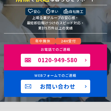
heart_check
timer
leaderboard
安心
早い
自社施工
上場企業グループの安心感・
最短即日駆けつけのスピード対応・
累計5万件以上の実績
年中無休
24H受付
お電話でのご連絡
0120-949-580
WEBフォームでのご連絡
お問い合わせ