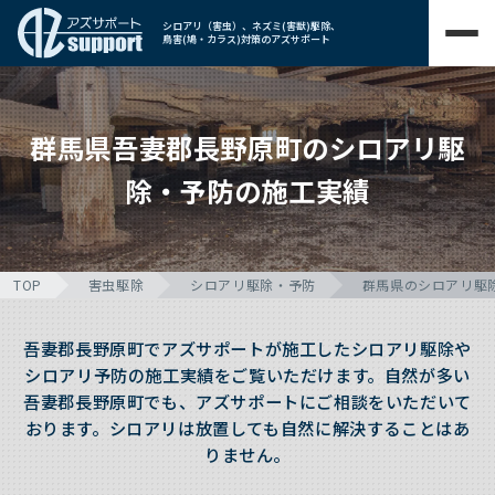
シロアリ（害虫）、ネズミ(害獣)駆除、
鳥害(鳩・カラス)対策のアズサポート
群馬県吾妻郡長野原町のシロアリ駆
除・予防の施工実績
TOP
害虫駆除
シロアリ駆除・予防
群馬県のシロアリ駆
吾妻郡長野原町でアズサポートが施工したシロアリ駆除や
シロアリ予防の施工実績をご覧いただけます。自然が多い
吾妻郡長野原町でも、アズサポートにご相談をいただいて
おります。シロアリは放置しても自然に解決することはあ
りません。