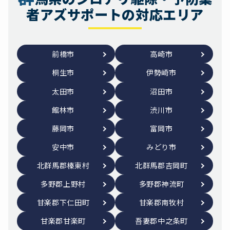
者アズサポートの対応エリア
前橋市
高崎市
桐生市
伊勢崎市
太田市
沼田市
館林市
渋川市
藤岡市
富岡市
安中市
みどり市
北群馬郡榛東村
北群馬郡吉岡町
多野郡上野村
多野郡神流町
甘楽郡下仁田町
甘楽郡南牧村
甘楽郡甘楽町
吾妻郡中之条町