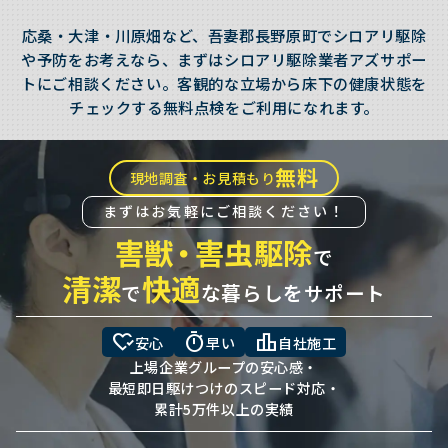
応桑・大津・川原畑など、吾妻郡長野原町でシロアリ駆除
や予防をお考えなら、まずはシロアリ駆除業者アズサポー
トにご相談ください。客観的な立場から床下の健康状態を
チェックする無料点検をご利用になれます。
無料
現地調査・お見積もり
まずはお気軽にご相談ください！
害獣
・
害虫駆除
で
清潔
快適
で
な暮らしをサポート
heart_check
timer
leaderboard
安心
早い
自社施工
上場企業グループの安心感・
最短即日駆けつけのスピード対応・
累計5万件以上の実績