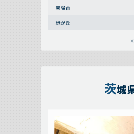
宝陽台
緑が丘
茨
城