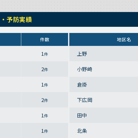
除・予防実績
件数
地区名
1
上野
件
2
小野崎
件
1
倉掛
件
2
下広岡
件
1
田中
件
1
北条
件