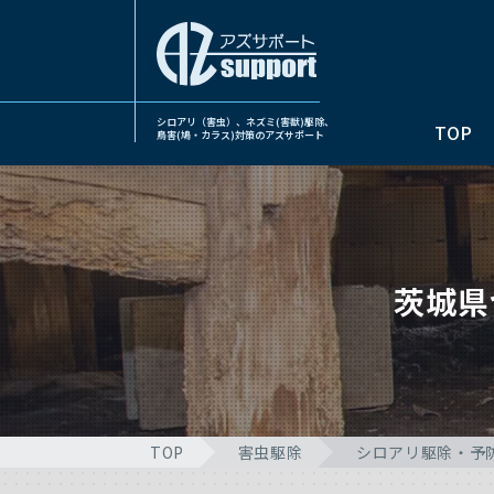
シロアリ（害虫）、ネズミ(害獣)駆除、
TOP
鳥害(鳩・カラス)対策のアズサポート
茨城県
TOP
害虫駆除
シロアリ駆除・予