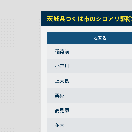
茨城県つくば市のシロアリ駆
地区名
稲荷前
小野川
上大島
栗原
高見原
並木