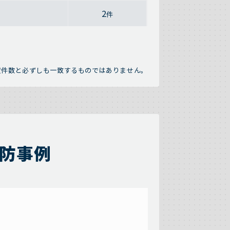
2
件
績件数と必ずしも一致するものではありません。
防事例