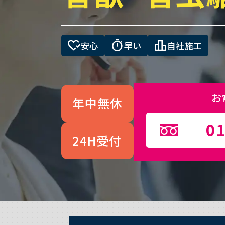
heart_check
timer
leaderboard
安心
早い
自社施工
お
年中無休
01
24H受付