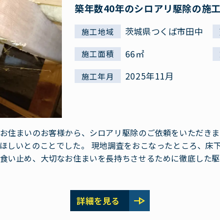
築年数40年のシロアリ駆除の施
茨城県つくば市田中
施工地域
66㎡
施工面積
2025年11月
施工年月
お住まいのお客様から、シロアリ駆除のご依頼をいただきま
ほしいとのことでした。 現地調査をおこなったところ、床
食い止め、大切なお住まいを長持ちさせるために徹底した
line_end_arrow
詳細を見る