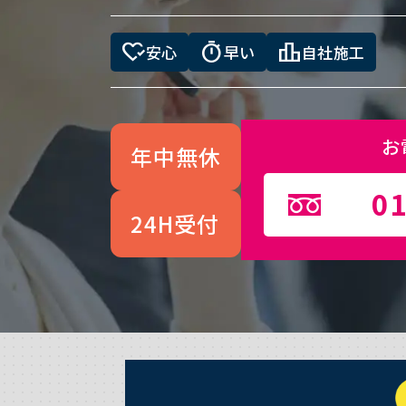
heart_check
timer
leaderboard
安心
早い
自社施工
お
年中無休
01
24H受付