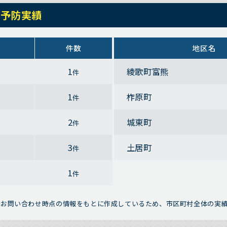
・予防実績
件数
地区名
1
綾歌町富熊
件
1
柞原町
件
2
城東町
件
3
土居町
件
1
件
※お問い合わせ時点の情報をもとに作成しているため、市区町村全体の実