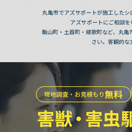
丸亀市でアズサポートが施工したシ
アズサポートにご相談を
飯山町・土器町・綾歌町など、丸亀
さい。客観的な
無料
現地調査・お見積もり
害獣
・
害虫