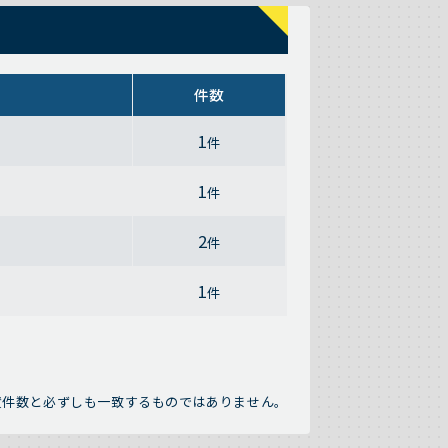
件数
1
件
1
件
2
件
1
件
績件数と必ずしも一致するものではありません。