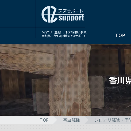
シロアリ（害虫）、ネズミ(害獣)駆除、
TOP
鳥害(鳩・カラス)対策のアズサポート
香川
TOP
害虫駆除
シロアリ駆除・予