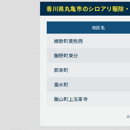
香川県丸亀市のシロアリ駆除
地区名
綾歌町栗熊西
飯野町東分
郡家町
垂水町
飯山町上法軍寺