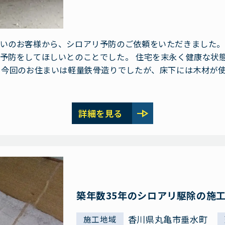
いのお客様から、シロアリ予防のご依頼をいただきました。
予防をしてほしいとのことでした。 住宅を末永く健康な状
 今回のお住まいは軽量鉄骨造りでしたが、床下には木材が
line_end_arrow
詳細を見る
築年数35年のシロアリ駆除の施
香川県丸亀市垂水町
施工地域