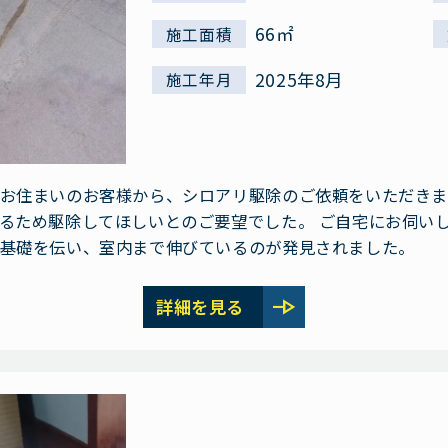
66㎡
施工面積
2025年8月
施工年月
お住まいのお客様から、シロアリ駆除のご依頼をいただきまし
るため駆除してほしいとのご要望でした。 ご自宅にお伺い
基礎を伝い、室内まで伸びているのが発見されました。
line_end_arrow
詳細を見る