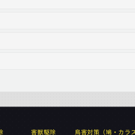
除
害獣駆除
鳥害対策（鳩・カラ