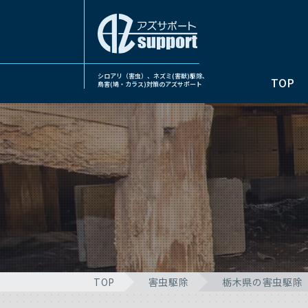
シロアリ（害虫）、ネズミ(害獣)駆除、
TOP
鳥害(鳩・カラス)対策のアズサポート
TOP
害虫駆除
栃木県の害虫駆除