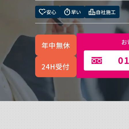
heart_check
timer
leaderboard
安心
早い
自社施工
お
年中無休
01
24H受付