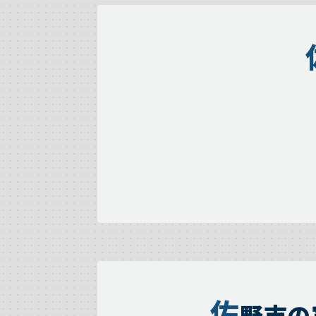
佐
野市の