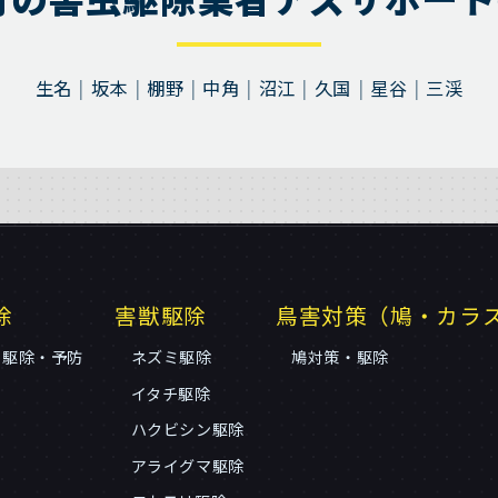
生名
坂本
棚野
中角
沼江
久国
星谷
三渓
除
害獣駆除
鳥害対策（鳩・カラ
リ駆除・予防
ネズミ駆除
鳩対策・駆除
イタチ駆除
ハクビシン駆除
アライグマ駆除