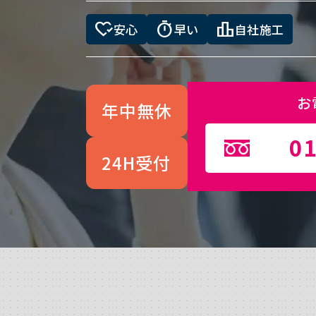
heart_check
timer
leaderboard
安心
早い
自社施工
お
年中無休
01
24H受付