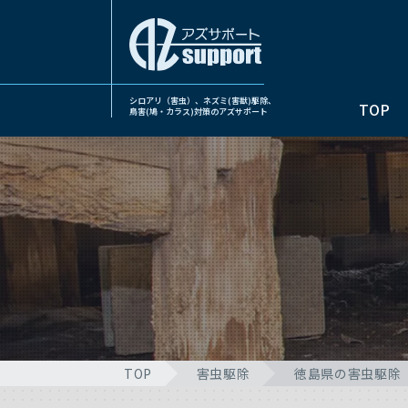
シロアリ（害虫）、ネズミ(害獣)駆除、
TOP
鳥害(鳩・カラス)対策のアズサポート
TOP
害虫駆除
徳島県の害虫駆除