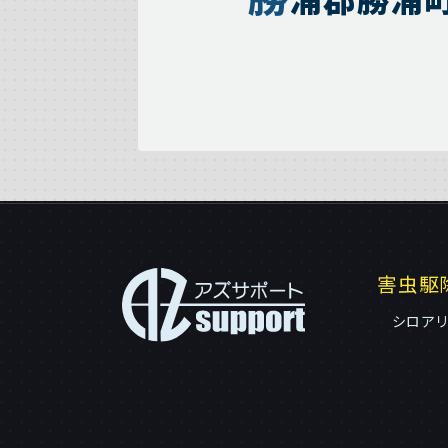
害虫駆
シロア