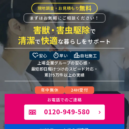
無料
現地調査・お見積もり
まずはお気軽にご相談ください！
害獣
・
害虫駆除
で
清潔
快適
で
な暮らしをサポート
heart_check
timer
leaderboard
安心
早い
自社施工
上場企業グループの安心感・
最短即日駆けつけのスピード対応・
累計5万件以上の実績
年中無休
24H受付
お電話でのご連絡
0120-949-580