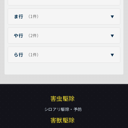
ま行
（1件）
▼
や行
（2件）
▼
ら行
（1件）
▼
害虫駆除
シロアリ駆除・予防
害獣駆除