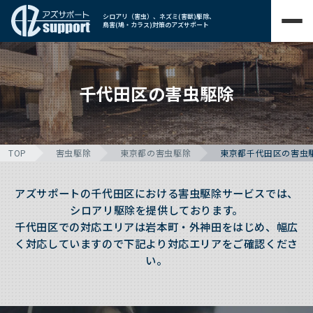
シロアリ（害虫）、ネズミ(害獣)駆除、
鳥害(鳩・カラス)対策のアズサポート
千代田区の害虫駆除
TOP
害虫駆除
東京都の害虫駆除
東京都千代田区の害虫
アズサポートの千代田区における害虫駆除サービスでは、
シロアリ駆除を提供しております。
千代田区での対応エリアは岩本町・外神田をはじめ、幅広
く対応していますので下記より対応エリアをご確認くださ
い。