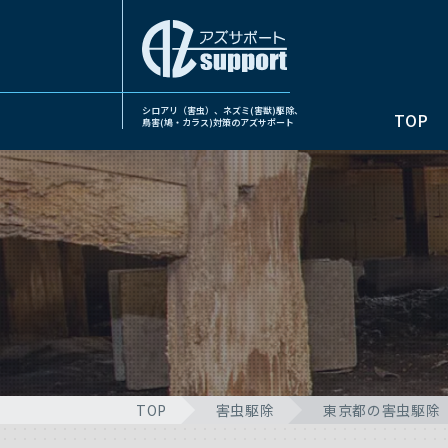
シロアリ（害虫）、ネズミ(害獣)駆除、
TOP
鳥害(鳩・カラス)対策のアズサポート
TOP
害虫駆除
東京都の害虫駆除