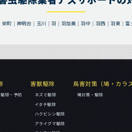
栄町
神明台
玉川
羽
羽加美
羽中
羽西
羽東
富
除
害獣駆除
鳥害対策（鳩・カラ
リ駆除・予防
ネズミ駆除
鳩対策・駆除
イタチ駆除
ハクビシン駆除
アライグマ駆除