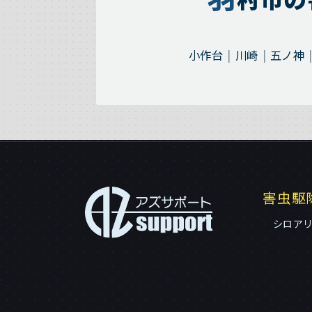
小作台
川崎
五ノ神
害虫駆
シロア