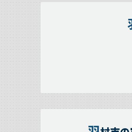
羽
村市の