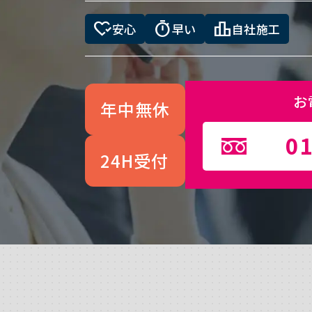
heart_check
timer
leaderboard
安心
早い
自社施工
お
年中無休
01
24H受付