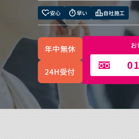
heart_check
timer
leaderboard
安心
早い
自社施工
お
年中無休
01
24H受付