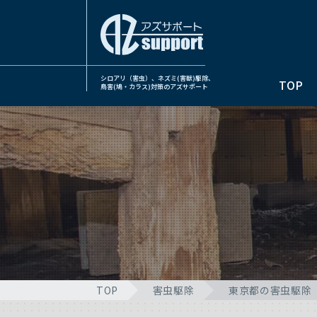
シロアリ（害虫）、ネズミ(害獣)駆除、
TOP
鳥害(鳩・カラス)対策のアズサポート
TOP
害虫駆除
東京都の害虫駆除