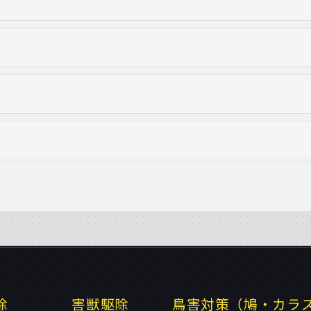
除
害獣駆除
鳥害対策（鳩・カラ