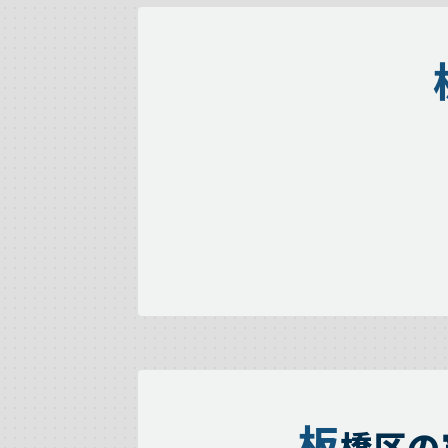
板
橋区の