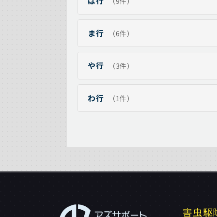
は行
（9件）
ま行
（6件）
や行
（3件）
わ行
（1件）
害虫駆