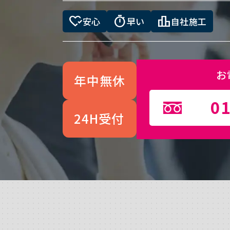
heart_check
timer
leaderboard
安心
早い
自社施工
お
年中無休
01
24H受付