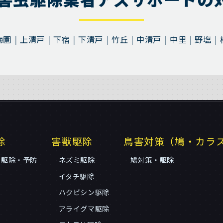
梅園
上清戸
下宿
下清戸
竹丘
中清戸
中里
野塩
除
害獣駆除
鳥害対策（鳩・カラ
リ駆除・予防
ネズミ駆除
鳩対策・駆除
イタチ駆除
ハクビシン駆除
アライグマ駆除