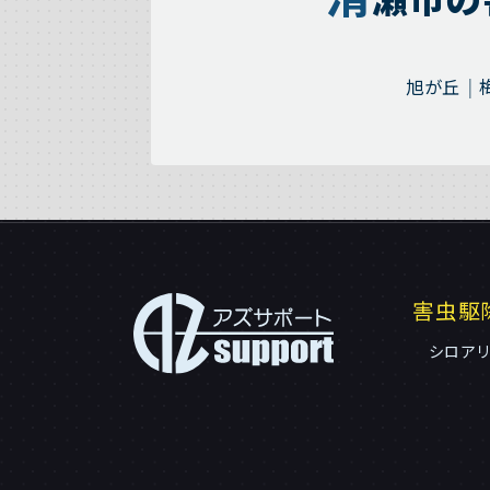
旭が丘
害虫駆
シロア