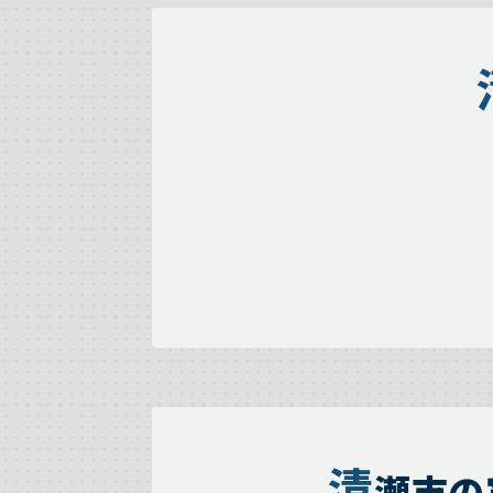
清
瀬市の