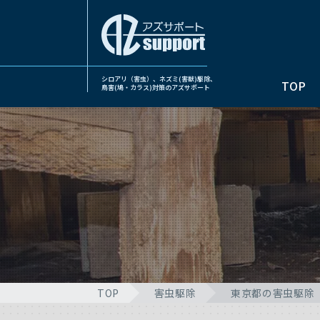
シロアリ（害虫）、ネズミ(害獣)駆除、
TOP
鳥害(鳩・カラス)対策のアズサポート
TOP
害虫駆除
東京都の害虫駆除