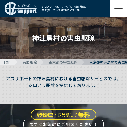
シロアリ（害虫）、ネズミ(害獣)駆除、
鳥害(鳩・カラス)対策のアズサポート
神津島村の害虫駆除
TOP
害虫駆除
東京都の害虫駆除
東京都神津島村の害虫
アズサポートの神津島村における害虫駆除サービスでは、
シロアリ駆除を提供しております。
無料
現地調査・お見積もり
まずはお気軽にご相談ください！