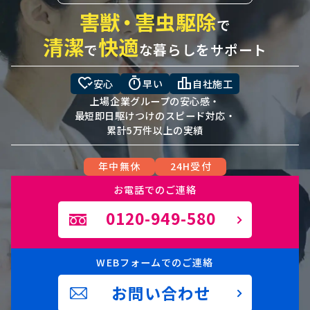
害獣
・
害虫駆除
で
清潔
快適
で
な暮らしをサポート
heart_check
timer
leaderboard
安心
早い
自社施工
上場企業グループの安心感・
最短即日駆けつけのスピード対応・
累計5万件以上の実績
年中無休
24H受付
お電話でのご連絡
0120-949-580
WEBフォームでのご連絡
お問い合わせ