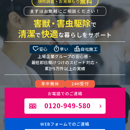
無料
現地調査・お見積もり
まずはお気軽にご相談ください！
害獣
・
害虫駆除
で
清潔
快適
で
な暮らしをサポート
heart_check
timer
leaderboard
安心
早い
自社施工
上場企業グループの安心感・
最短即日駆けつけのスピード対応・
累計5万件以上の実績
年中無休
24H受付
お電話でのご連絡
0120-949-580
WEBフォームでのご連絡