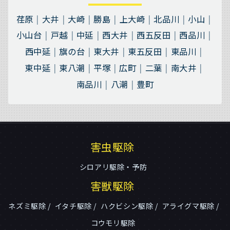
荏原
大井
大崎
勝島
上大崎
北品川
小山
小山台
戸越
中延
西大井
西五反田
西品川
西中延
旗の台
東大井
東五反田
東品川
東中延
東八潮
平塚
広町
二葉
南大井
南品川
八潮
豊町
害虫駆除
シロアリ駆除・予防
害獣駆除
ネズミ駆除
イタチ駆除
ハクビシン駆除
アライグマ駆除
コウモリ駆除