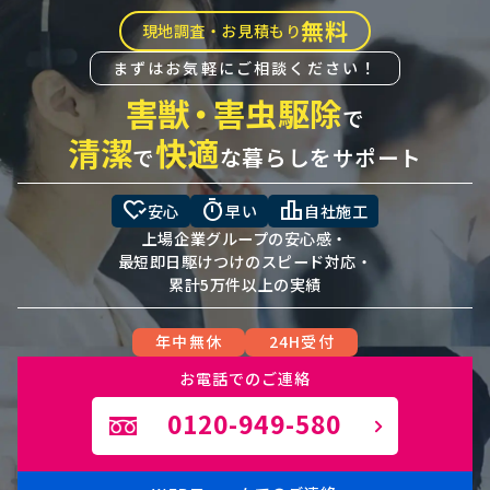
無料
現地調査・お見積もり
まずはお気軽にご相談ください！
害獣
・
害虫駆除
で
清潔
快適
で
な暮らしをサポート
heart_check
timer
leaderboard
安心
早い
自社施工
上場企業グループの安心感・
最短即日駆けつけのスピード対応・
累計5万件以上の実績
年中無休
24H受付
お電話でのご連絡
0120-949-580