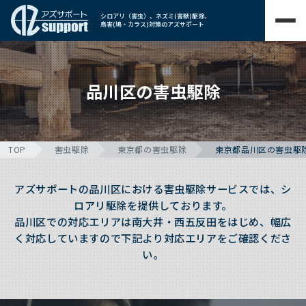
シロアリ（害虫）、ネズミ(害獣)駆除、
鳥害(鳩・カラス)対策のアズサポート
品川区の害虫駆除
TOP
害虫駆除
東京都の害虫駆除
東京都品川区の害虫駆
アズサポートの品川区における害虫駆除サービスでは、シ
ロアリ駆除を提供しております。
品川区での対応エリアは南大井・西五反田をはじめ、幅広
く対応していますので下記より対応エリアをご確認くださ
い。