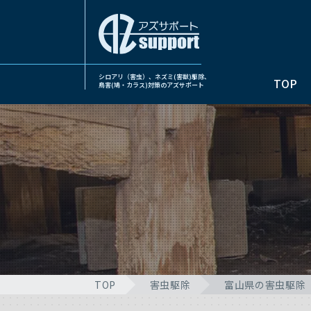
シロアリ（害虫）、ネズミ(害獣)駆除、
TOP
鳥害(鳩・カラス)対策のアズサポート
TOP
害虫駆除
富山県の害虫駆除