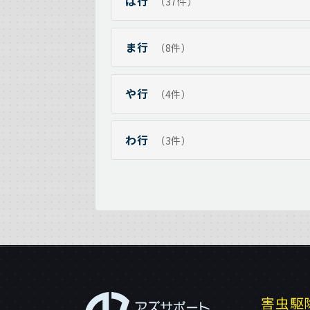
は行
（37件）
ま行
（8件）
や行
（4件）
わ行
（3件）
害虫駆