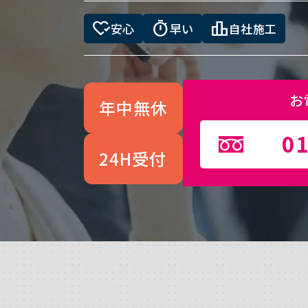
heart_check
timer
leaderboard
安心
早い
自社施工
お
年中無休
01
24H受付