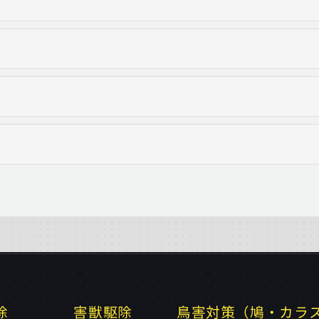
除
害獣駆除
鳥害対策（鳩・カラ