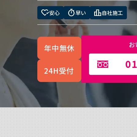
heart_check
timer
leaderboard
安心
早い
自社施工
お
年中無休
01
24H受付