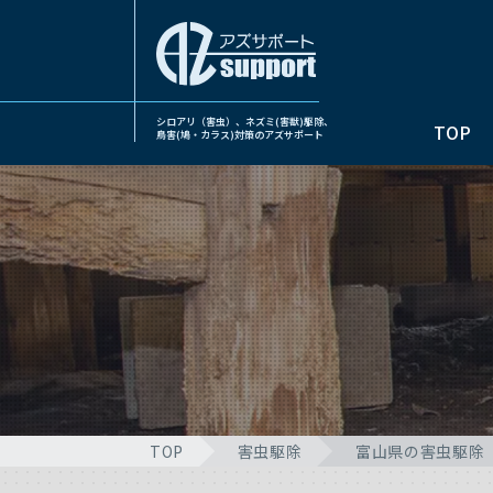
シロアリ（害虫）、ネズミ(害獣)駆除、
TOP
鳥害(鳩・カラス)対策のアズサポート
TOP
害虫駆除
富山県の害虫駆除