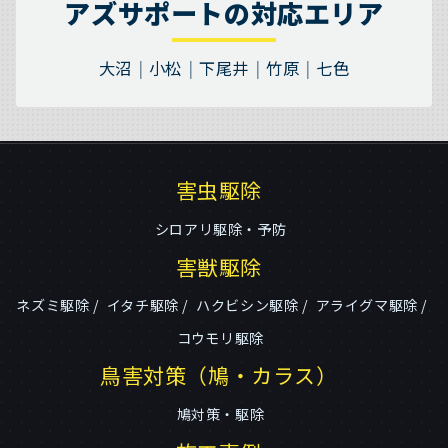
アズサポートの対応エリア
大沼
小松
下尾井
竹原
七色
害虫駆除
シロアリ駆除・予防
害獣駆除
ネズミ駆除
イタチ駆除
ハクビシン駆除
アライグマ駆除
コウモリ駆除
鳥害対策（鳩・カラス）
鳩対策・駆除