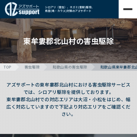
シロアリ（害虫）、ネズミ(害獣)駆除、
鳥害(鳩・カラス)対策のアズサポート
東牟婁郡北山村の害虫駆除
TOP
害虫駆除
和歌山県の害虫駆除
和歌山県東牟婁郡北
アズサポートの東牟婁郡北山村における害虫駆除サービス
では、シロアリ駆除を提供しております。
東牟婁郡北山村での対応エリアは大沼・小松をはじめ、幅
広く対応していますので下記より対応エリアをご確認くだ
さい。