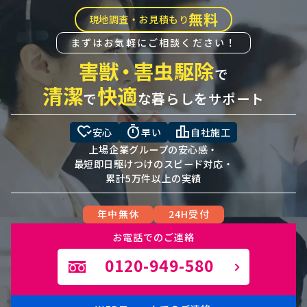
無料
現地調査・お見積もり
まずはお気軽にご相談ください！
害獣
・
害虫駆除
で
清潔
快適
で
な暮らしをサポート
heart_check
timer
leaderboard
安心
早い
自社施工
上場企業グループの安心感・
最短即日駆けつけのスピード対応・
累計5万件以上の実績
年中無休
24H受付
お電話でのご連絡
0120-949-580