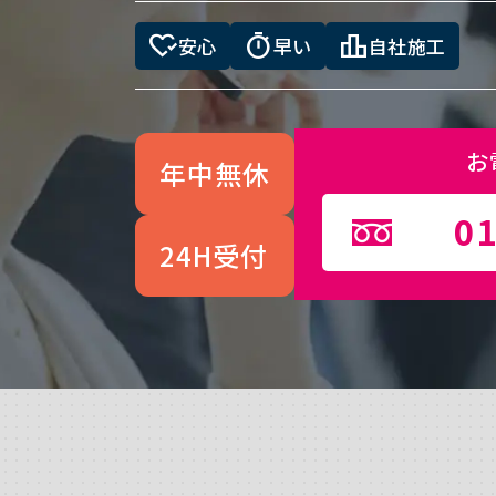
heart_check
timer
leaderboard
安心
早い
自社施工
お
年中無休
01
24H受付