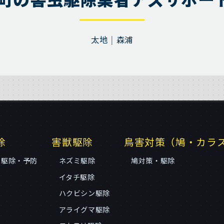
太地
森浦
除
害獣駆除
鳥害対策（鳩・カラ
リ駆除・予防
ネズミ駆除
鳩対策・駆除
イタチ駆除
ハクビシン駆除
アライグマ駆除