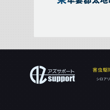
害虫駆
シロア