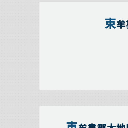
東
牟
東
牟婁郡太地