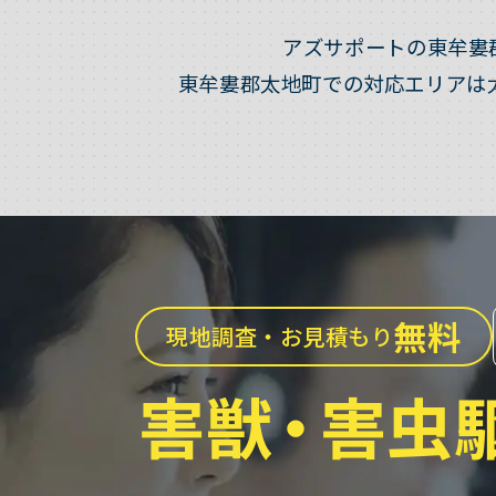
アズサポートの東牟婁
東牟婁郡太地町での対応エリアは
無料
現地調査・お見積もり
害獣
・
害虫