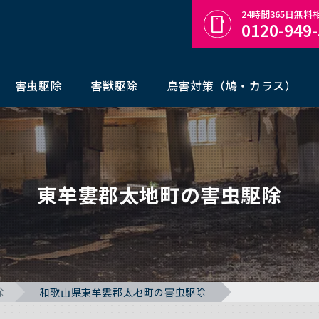
24時間365日無
0120-949
害虫駆除
害獣駆除
鳥害対策（鳩・カラス）
東牟婁郡太地町の害虫駆除
除
和歌山県東牟婁郡太地町の害虫駆除