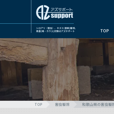
シロアリ（害虫）、ネズミ(害獣)駆除、
TOP
鳥害(鳩・カラス)対策のアズサポート
TOP
害虫駆除
和歌山県の害虫駆