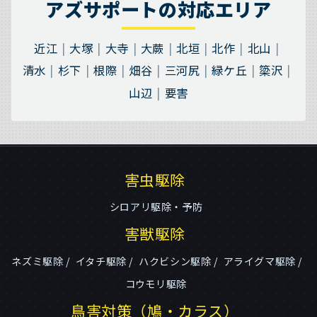
アズサポートの対応エリア
近江
大塚
大寺
大蕨
北垣
北作
北山
清水
杉下
根際
畑谷
三河尻
緑ケ丘
簗沢
山辺
要害
害虫駆除
シロアリ駆除・予防
害獣駆除
ネズミ駆除
イタチ駆除
ハクビシン駆除
アライグマ駆除
コウモリ駆除
鳥害対策（鳩・カラス）