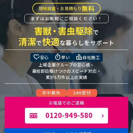
無料
現地調査・お見積もり
まずはお気軽にご相談ください！
害獣
・
害虫駆除
で
清潔
快適
で
な暮らしをサポート
heart_check
timer
leaderboard
安心
早い
自社施工
上場企業グループの安心感・
最短即日駆けつけのスピード対応・
累計5万件以上の実績
年中無休
24H受付
お電話でのご連絡
0120-949-580