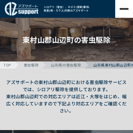
シロアリ（害虫）、ネズミ(害獣)駆除、
鳥害(鳩・カラス)対策のアズサポート
東村山郡山辺町の害虫駆除
TOP
害虫駆除
山形県の害虫駆除
山形県東村山郡山辺町
アズサポートの東村山郡山辺町における害虫駆除サービス
では、シロアリ駆除を提供しております。
東村山郡山辺町での対応エリアは近江・大塚をはじめ、幅
広く対応していますので下記より対応エリアをご確認くだ
さい。