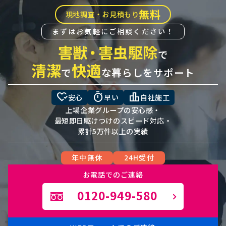
無料
現地調査・お見積もり
まずはお気軽にご相談ください！
害獣
・
害虫駆除
で
清潔
快適
で
な暮らしをサポート
heart_check
timer
leaderboard
安心
早い
自社施工
上場企業グループの安心感・
最短即日駆けつけのスピード対応・
累計5万件以上の実績
年中無休
24H受付
お電話でのご連絡
0120-949-580