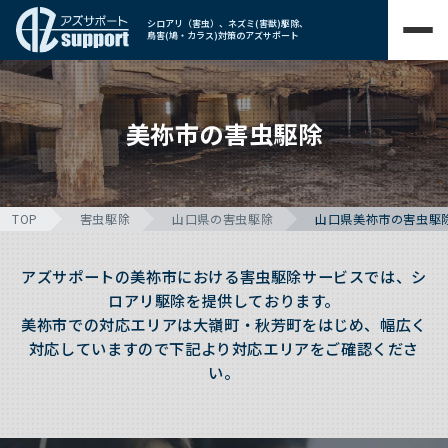
シロアリ（害虫）、ネズミ(害獣)駆除、
鳥害(鳩・カラス)対策のアズサポート
美祢市の害虫駆除
TOP
害虫駆除
山口県の害虫駆除
山口県美祢市の害虫駆
アズサポートの美祢市における害虫駆除サービスでは、シ
ロアリ駆除を提供しております。
美祢市での対応エリアは大嶺町・秋芳町をはじめ、幅広く
対応していますので下記より対応エリアをご確認くださ
い。