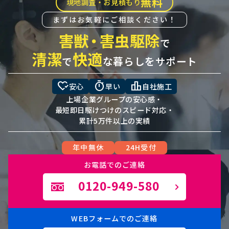
無料
現地調査・お見積もり
まずはお気軽にご相談ください！
害獣
・
害虫駆除
で
清潔
快適
で
な暮らしをサポート
heart_check
timer
leaderboard
安心
早い
自社施工
上場企業グループの安心感・
最短即日駆けつけのスピード対応・
累計5万件以上の実績
年中無休
24H受付
お電話でのご連絡
0120-949-580
WEBフォームでのご連絡