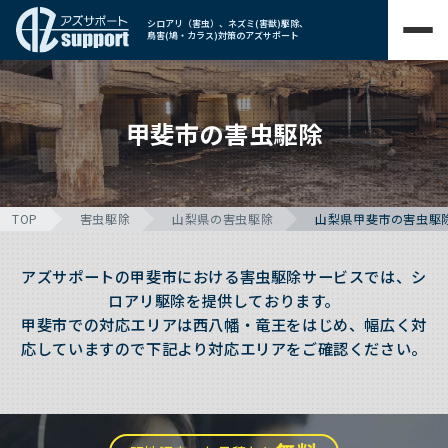
シロアリ（害虫）、ネズミ(害獣)駆除、
鳥害(鳩・カラス)対策のアズサポート
甲斐市の害虫駆除
TOP
害虫駆除
山梨県の害虫駆除
山梨県甲斐市の害虫駆
アズサポートの甲斐市における害虫駆除サービスでは、シ
ロアリ駆除を提供しております。
甲斐市での対応エリアは西八幡・竜王をはじめ、幅広く対
応していますので下記より対応エリアをご確認ください。