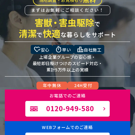
まずはお気軽にご相談ください！
害獣
・
害虫駆除
で
清潔
快適
で
な暮らしをサポート
heart_check
timer
leaderboard
安心
早い
自社施工
上場企業グループの安心感・
最短即日駆けつけのスピード対応・
累計5万件以上の実績
年中無休
24H受付
お電話でのご連絡
0120-949-580
WEBフォームでのご連絡