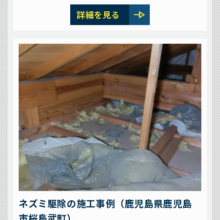
line_end_arrow
詳細を見る
ネズミ駆除の施工事例（鹿児島県鹿児島
市桜島武町）