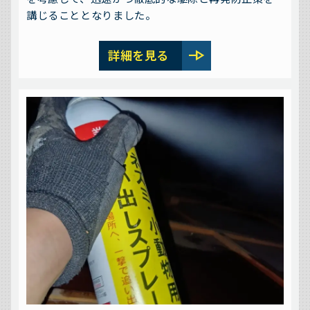
講じることとなりました。
line_end_arrow
詳細を見る