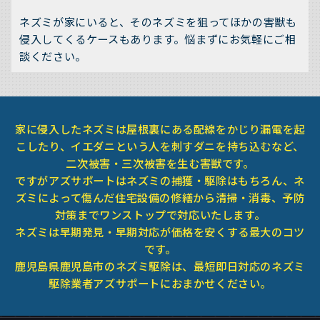
ネズミが家にいると、そのネズミを狙ってほかの害獣も
侵入してくるケースもあります。悩まずにお気軽にご相
談ください。
家に侵入したネズミは屋根裏にある配線をかじり漏電を起
こしたり、イエダニという人を刺すダニを持ち込むなど、
二次被害・三次被害を生む害獣です。
ですがアズサポートはネズミの捕獲・駆除はもちろん、ネ
ズミによって傷んだ住宅設備の修繕から清掃・消毒、予防
対策までワンストップで対応いたします。
ネズミは早期発見・早期対応が価格を安くする最大のコツ
です。
鹿児島県鹿児島市のネズミ駆除は、最短即日対応のネズミ
駆除業者アズサポートにおまかせください。