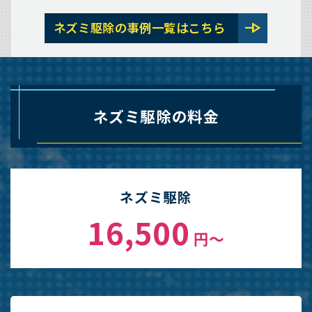
line_end_arrow
ネズミ駆除の事例一覧はこちら
ネズミ駆除の料金
ネズミ駆除
16,500
円〜