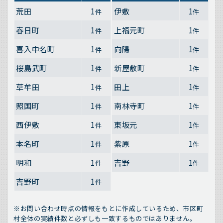
荒田
1
伊敷
1
件
件
春日町
1
上福元町
1
件
件
喜入中名町
1
向陽
1
件
件
桜島武町
1
新屋敷町
1
件
件
草牟田
1
田上
1
件
件
照国町
1
南林寺町
1
件
件
西伊敷
1
東坂元
1
件
件
本名町
1
紫原
1
件
件
明和
1
吉野
1
件
件
吉野町
1
件
※お問い合わせ時点の情報をもとに作成しているため、市区町
村全体の実績件数と必ずしも一致するものではありません。