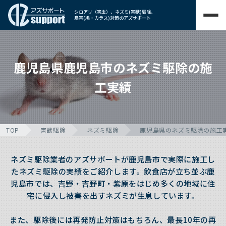
シロアリ（害虫）、ネズミ(害獣)駆除、
鳥害(鳩・カラス)対策のアズサポート
鹿児島県鹿児島市のネズミ駆除の施
工実績
TOP
害獣駆除
ネズミ駆除
鹿児島県のネズミ駆除の施工
ネズミ駆除業者のアズサポートが鹿児島市で実際に施工し
たネズミ駆除の実績をご紹介します。飲食店が立ち並ぶ鹿
児島市では、吉野・吉野町・紫原をはじめ多くの地域に住
宅に侵入し被害を出すネズミが生息しています。
また、駆除後には再発防止対策はもちろん、最長10年の再