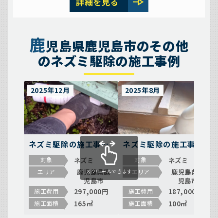
line_end_arrow
詳細を見る
鹿
児島県鹿児島市のその他
のネズミ駆除の施工事例
2025年12月
2025年8月
ネズミ駆除の施工事例
ネズミ駆除の施工事例
（鹿児島県鹿児島市南
（鹿児島県鹿児島市）
ネズミ
ネズミ
対象
対象
林寺町）
鹿児島県鹿
鹿児島県鹿
エリア
エリア
スクロールできます
児島市
児島市
297,000円
187,000円
施工費用
施工費用
165㎡
100㎡
施工面積
施工面積