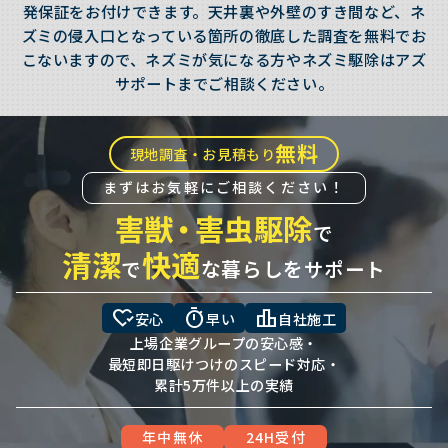
発保証をお付けできます。天井裏や外壁のすき間など、ネ
ズミの侵入口となっている箇所の徹底した調査を無料でお
こないますので、ネズミが気になる方やネズミ駆除はアズ
サポートまでご相談ください。
無料
現地調査・お見積もり
まずはお気軽にご相談ください！
害獣
・
害虫駆除
で
清潔
快適
で
な暮らしをサポート
heart_check
timer
leaderboard
安心
早い
自社施工
上場企業グループの安心感・
最短即日駆けつけのスピード対応・
累計5万件以上の実績
年中無休
24H受付