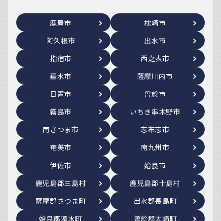
鹿屋市
枕崎市
阿久根市
出水市
指宿市
西之表市
垂水市
薩摩川内市
日置市
曽於市
霧島市
いちき串木野市
南さつま市
志布志市
奄美市
南九州市
伊佐市
姶良市
鹿児島郡三島村
鹿児島郡十島村
薩摩郡さつま町
出水郡長島町
姶良郡湧水町
曽於郡大崎町