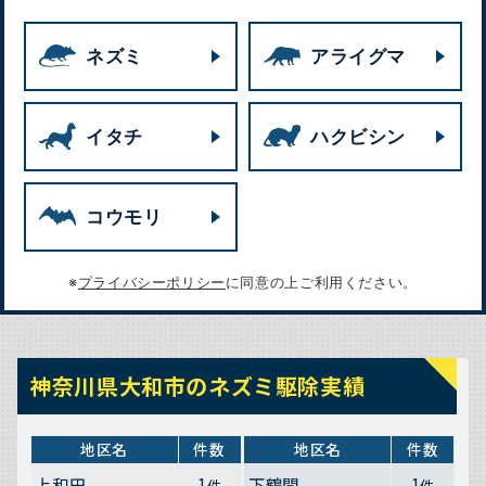
ネズミ
アライグマ
イタチ
ハクビシン
コウモリ
※
プライバシーポリシー
に同意の上ご利用ください。
神奈川県大和市のネズミ駆除実績
地区名
件数
地区名
件数
上和田
1
下鶴間
1
件
件