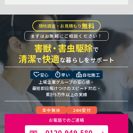
無料
現地調査・お見積もり
まずはお気軽にご相談ください！
害獣
・
害虫駆除
で
清潔
快適
で
な暮らしをサポート
heart_check
timer
leaderboard
安心
早い
自社施工
上場企業グループの安心感・
最短即日駆けつけのスピード対応・
累計5万件以上の実績
年中無休
24H受付
お電話でのご連絡
0120-949-580