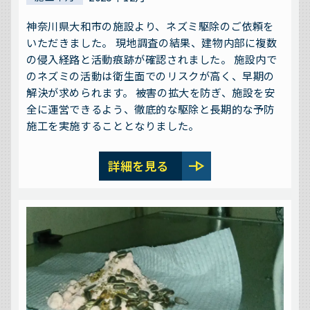
神奈川県大和市の施設より、ネズミ駆除のご依頼を
いただきました。 現地調査の結果、建物内部に複数
の侵入経路と活動痕跡が確認されました。 施設内で
のネズミの活動は衛生面でのリスクが高く、早期の
解決が求められます。 被害の拡大を防ぎ、施設を安
全に運営できるよう、徹底的な駆除と長期的な予防
施工を実施することとなりました。
line_end_arrow
詳細を見る