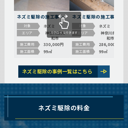
ネズミ駆除の施工事例
ネズミ駆除の施工事例
（神奈川県大和市上和
（神奈川県大和市南林
ネズミ
ネズミ
対象
対象
田）
間）
神奈川県大
神奈川県大
エリア
エリア
スクロールできます
和市
和市
330,000円
286,000円
施工費用
施工費用
99㎡
99㎡
施工面積
施工面積
line_end_arrow
ネズミ駆除の事例一覧はこちら
ネズミ駆除の料金