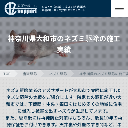
シロアリ（害虫）、ネズミ(害獣)駆除、
鳥害(鳩・カラス)対策のアズサポート
神奈川県大和市のネズミ駆除の施工
実績
TOP
害獣駆除
ネズミ駆除
神奈川県のネズミ駆除の施工
ネズミ駆除業者のアズサポートが大和市で実際に施工した
ネズミ駆除の実績をご紹介します。隣家との距離が近い大
和市では、下鶴間・中央・福田をはじめ多くの地域に住宅
に侵入し被害を出すネズミが生息しています。
また、駆除後には再発防止対策はもちろん、最長10年の再
発保証をお付けできます。天井裏や外壁のすき間など、ネ