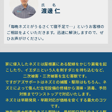
氏 名
渡邊 仁
「毎晩ネズミがうるさくて寝不足で…」というお客様の
ご相談をよくいただきます。迅速に解決しますので、ぜ
ひお声がけください。
家に侵入したネズミは屋根裏にある配線をかじり漏電を起
こしたり、イエダニという人を刺すダニを持ち込むなど、
二次被害・三次被害を生む害獣です。
ですがアズサポートはネズミの捕獲・駆除はもちろん、ネ
ズミによって傷んだ住宅設備の修繕から清掃・消毒、予防
対策までワンストップで対応いたします。
ネズミは早期発見・早期対応が価格を安くする最大のコツ
です。
神奈川県大和市のネズミ駆除は、最短即日対応のネズミ駆