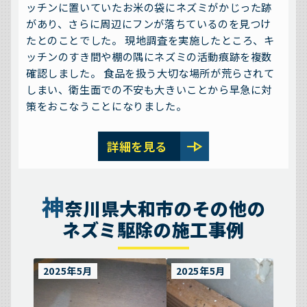
ッチンに置いていたお米の袋にネズミがかじった跡
があり、さらに周辺にフンが落ちているのを見つけ
たとのことでした。 現地調査を実施したところ、キ
ッチンのすき間や棚の隅にネズミの活動痕跡を複数
確認しました。 食品を扱う大切な場所が荒らされて
しまい、衛生面での不安も大きいことから早急に対
策をおこなうことになりました。
line_end_arrow
詳細を見る
神
奈川県大和市のその他の
ネズミ駆除の施工事例
2025年5月
2025年5月