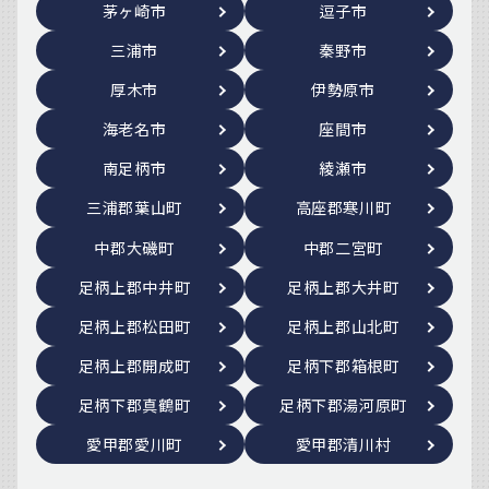
茅ヶ崎市
逗子市
三浦市
秦野市
厚木市
伊勢原市
海老名市
座間市
南足柄市
綾瀬市
三浦郡葉山町
高座郡寒川町
中郡大磯町
中郡二宮町
足柄上郡中井町
足柄上郡大井町
足柄上郡松田町
足柄上郡山北町
足柄上郡開成町
足柄下郡箱根町
足柄下郡真鶴町
足柄下郡湯河原町
愛甲郡愛川町
愛甲郡清川村