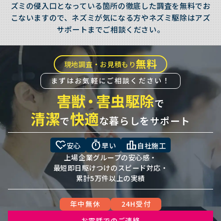
ズミの侵入口となっている箇所の徹底した調査を無料でお
こないますので、ネズミが気になる方やネズミ駆除はアズ
サポートまでご相談ください。
無料
現地調査・お見積もり
まずはお気軽にご相談ください！
害獣
・
害虫駆除
で
清潔
快適
で
な暮らしをサポート
heart_check
timer
leaderboard
安心
早い
自社施工
上場企業グループの安心感・
最短即日駆けつけのスピード対応・
累計5万件以上の実績
年中無休
24H受付
お電話でのご連絡