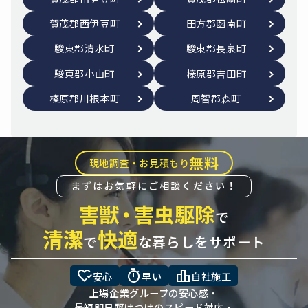
賀茂郡西伊豆町
田方郡函南町
駿東郡清水町
駿東郡長泉町
駿東郡小山町
榛原郡吉田町
榛原郡川根本町
周智郡森町
無料
現地調査・お見積もり
まずはお気軽にご相談ください！
害獣
・
害虫駆除
で
清潔
快適
で
な暮らしをサポート
heart_check
timer
leaderboard
安心
早い
自社施工
上場企業グループの安心感・
最短即日駆けつけのスピード対応・