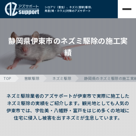
シロアリ（害虫）、ネズミ(害獣)駆除、
鳥害(鳩・カラス)対策のアズサポート
静岡県伊東市のネズミ駆除の施工実
績
TOP
害獣駆除
ネズミ駆除
静岡県のネズミ駆除の施工実
ネズミ駆除業者のアズサポートが伊東市で実際に施工した
ネズミ駆除の実績をご紹介します。観光地としても人気の
伊東市では、宇佐美・八幡野・富戸をはじめ多くの地域に
住宅に侵入し被害を出すネズミが生息しています。