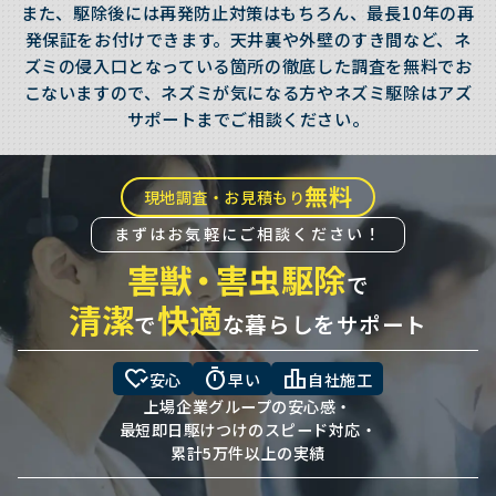
また、駆除後には再発防止対策はもちろん、最長10年の再
発保証をお付けできます。天井裏や外壁のすき間など、ネ
ズミの侵入口となっている箇所の徹底した調査を無料でお
こないますので、ネズミが気になる方やネズミ駆除はアズ
サポートまでご相談ください。
無料
現地調査・お見積もり
まずはお気軽にご相談ください！
害獣
・
害虫駆除
で
清潔
快適
で
な暮らしをサポート
heart_check
timer
leaderboard
安心
早い
自社施工
上場企業グループの安心感・
最短即日駆けつけのスピード対応・
累計5万件以上の実績