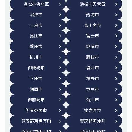
浜松市浜名区
浜松市天竜区
沼津市
熱海市
三島市
富士宮市
島田市
富士市
磐田市
焼津市
掛川市
藤枝市
御殿場市
袋井市
下田市
裾野市
湖西市
伊豆市
御前崎市
菊川市
伊豆の国市
牧之原市
賀茂郡東伊豆町
賀茂郡河津町
賀茂郡南伊豆町
賀茂郡松崎町