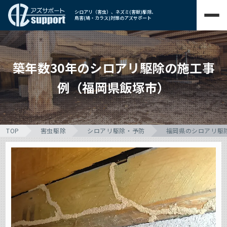
シロアリ（害虫）、ネズミ(害獣)駆除、
鳥害(鳩・カラス)対策のアズサポート
築年数30年のシロアリ駆除の施工事
例（福岡県飯塚市）
TOP
害虫駆除
シロアリ駆除・予防
福岡県のシロアリ駆