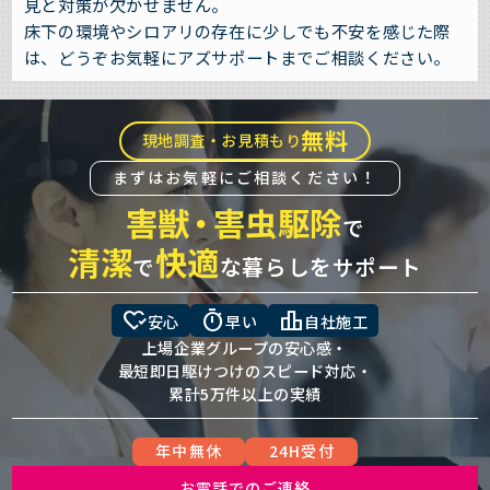
見と対策が欠かせません。
床下の環境やシロアリの存在に少しでも不安を感じた際
は、どうぞお気軽にアズサポートまでご相談ください。
無料
現地調査・お見積もり
まずはお気軽にご相談ください！
害獣
・
害虫駆除
で
清潔
快適
で
な暮らしをサポート
heart_check
timer
leaderboard
安心
早い
自社施工
上場企業グループの安心感・
最短即日駆けつけのスピード対応・
累計5万件以上の実績
年中無休
24H受付
お電話でのご連絡