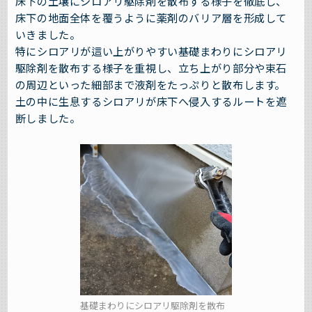
床下の土壌にシロアリ駆除剤を散布する様子を徹底し、
床下の地面全体を覆うように薬剤のバリア層を形成して
いきました。
特にシロアリが這い上がりやすい基礎まわりにシロアリ
駆除剤を散布する様子を重視し、立ち上がり部分や束石
の周辺といった細部まで液剤をたっぷりと散布します。
土の中に生息するシロアリが床下へ侵入するルートを遮
断しました。
基礎まわりにシロアリ駆除剤を散布