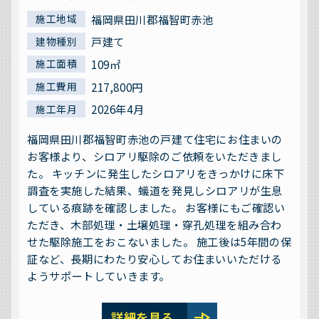
福岡県田川郡福智町赤池
施工地域
戸建て
建物種別
109㎡
施工面積
217,800円
施工費用
2026年4月
施工年月
福岡県田川郡福智町赤池の戸建て住宅にお住まいの
お客様より、シロアリ駆除のご依頼をいただきまし
た。 キッチンに発生したシロアリをきっかけに床下
調査を実施した結果、蟻道を発見しシロアリが生息
している痕跡を確認しました。 お客様にもご確認い
ただき、木部処理・土壌処理・穿孔処理を組み合わ
せた駆除施工をおこないました。 施工後は5年間の保
証など、長期にわたり安心してお住まいいただける
ようサポートしていきます。
line_end_arrow
詳細を見る