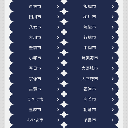
直方市
飯塚市
田川市
柳川市
八女市
筑後市
大川市
行橋市
豊前市
中間市
小郡市
筑紫野市
春日市
大野城市
宗像市
太宰府市
古賀市
福津市
うきは市
宮若市
嘉麻市
朝倉市
みやま市
糸島市