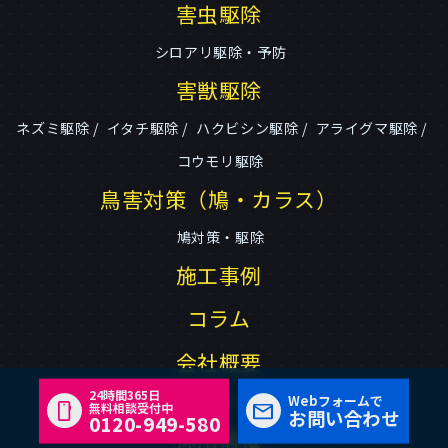
害虫駆除
シロアリ駆除・予防
害獣駆除
ネズミ駆除
イタチ駆除
ハクビシン駆除
アライグマ駆除
コウモリ駆除
鳥害対策（鳩・カラス）
鳩対策・駆除
施工事例
コラム
会社概要
24時間365日
プライバシーポリシー
お問い合わせ
Webフォームで
無料相談受付中
お問い合わせ
0120-949-580
採用情報