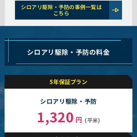
シロアリ駆除・予防の事例一覧は
line_end_arrow
こちら
シロアリ駆除・予防の料金
5年保証プラン
シロアリ駆除・予防
1,320
円
(平米)