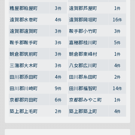
糟屋郡粕屋町
3
遠賀郡芦屋町
1
件
件
遠賀郡水巻町
4
遠賀郡岡垣町
16
件
件
遠賀郡遠賀町
3
鞍手郡小竹町
3
件
件
鞍手郡鞍手町
3
嘉穂郡桂川町
5
件
件
朝倉郡筑前町
3
朝倉郡東峰村
1
件
件
三潴郡大木町
3
八女郡広川町
4
件
件
田川郡添田町
4
田川郡糸田町
2
件
件
田川郡川崎町
9
田川郡福智町
14
件
件
京都郡苅田町
6
京都郡みやこ町
1
件
件
築上郡上毛町
2
築上郡築上町
4
件
件