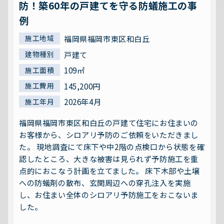
防！築60年の戸建てを守る防蟻施工の事
例
福岡県福岡市東区和白丘
施工地域
戸建て
建物種別
109㎡
施工面積
145,200円
施工費用
2026年4月
施工年月
福岡県福岡市東区和白丘の戸建て住宅にお住まいの
お客様から、シロアリ予防のご依頼をいただきまし
た。 現地調査にて床下や中2階の点検口から状態を確
認したところ、大きな被害は見られず予防施工を重
点的におこなう計画を立てました。 床下木部や土壌
への防蟻剤の散布、玄関周辺への穿孔注入を実施
し、お住まい全体のシロアリ予防施工をおこないま
した。