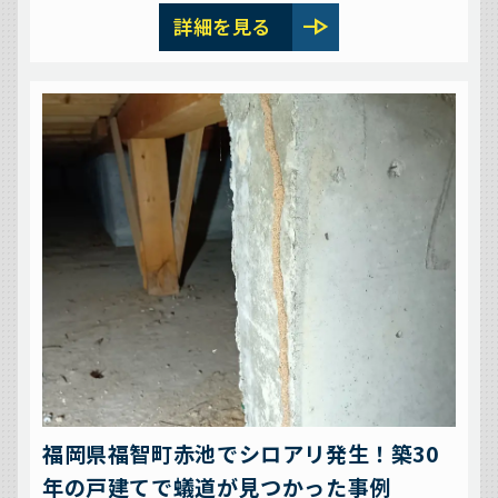
line_end_arrow
詳細を見る
福岡県福智町赤池でシロアリ発生！築30
年の戸建てで蟻道が見つかった事例