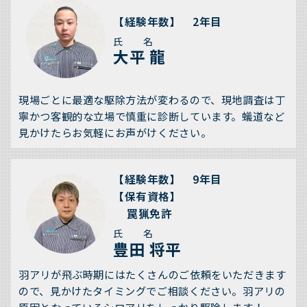
【経験年数】 2年目
氏 名
大平 龍
現場ごとに最適な駆除方法が変わるので、現地調査は丁
寧かつ客観的な立場で慎重に診断しています。蟻道など
見かけたらお気軽にお声がけください。
【経験年数】 9年目
【保有資格】
罠猟免許
氏 名
豊田 将平
羽アリが飛ぶ時期にはたくさんのご依頼をいただきます
ので、見かけたタイミングでご相談ください。羽アリの