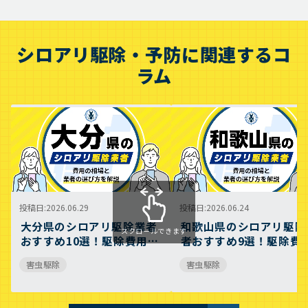
シロアリ駆除・予防に関連するコ
ラム
投稿日
2026.06.29
投稿日
2026.06.24
大分県のシロアリ駆除業者
和歌山県のシロアリ駆除
スクロールできます
おすすめ10選！駆除費用相
者おすすめ9選！駆除費
場や業者の選び方のポイン
相場や業者の選び方のポ
害虫駆除
害虫駆除
トについても解説
ントについても解説