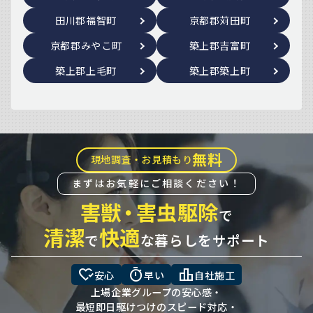
田川郡福智町
京都郡苅田町
京都郡みやこ町
築上郡吉富町
築上郡上毛町
築上郡築上町
無料
現地調査・お見積もり
まずはお気軽にご相談ください！
害獣
・
害虫駆除
で
清潔
快適
で
な暮らしをサポート
heart_check
timer
leaderboard
安心
早い
自社施工
上場企業グループの安心感・
最短即日駆けつけのスピード対応・