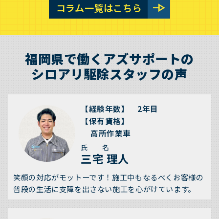
line_end_arrow
コラム一覧はこちら
福岡県で働くアズサポートの
シロアリ駆除スタッフの声
【経験年数】 2年目
【保有資格】
高所作業車
氏 名
三宅 理人
笑顔の対応がモットーです！施工中もなるべくお客様の
普段の生活に支障を出さない施工を心がけています。