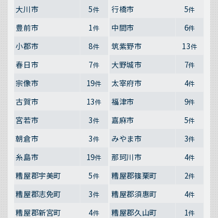
大川市
5
行橋市
5
件
件
豊前市
1
中間市
6
件
件
小郡市
8
筑紫野市
13
件
件
春日市
7
大野城市
7
件
件
宗像市
19
太宰府市
4
件
件
古賀市
13
福津市
9
件
件
宮若市
3
嘉麻市
5
件
件
朝倉市
3
みやま市
3
件
件
糸島市
19
那珂川市
4
件
件
糟屋郡宇美町
5
糟屋郡篠栗町
2
件
件
糟屋郡志免町
3
糟屋郡須惠町
4
件
件
糟屋郡新宮町
4
糟屋郡久山町
1
件
件