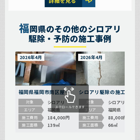
line_end_arrow
詳細を見る
福
岡県のその他のシロアリ
駆除・予防の施工事例
2026年4月
2026年4月
福岡県福岡市南区屋形
シロアリ駆除の施工事
原でシロアリ駆除！築
例（福岡県福岡市西区
シロアリ
シロアリ
対象
対象
年数53年の戸建てにヤ
生の松原）
スクロールできます
福岡県
福岡県
エリア
エリア
マトシロアリが発生し
184,000円
88,000円
施工費用
施工費用
た事例
139㎡
66㎡
施工面積
施工面積