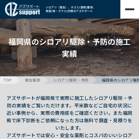
シロアリ（害虫）、ネズミ(害獣)駆除、
鳥害(鳩・カラス)対策のアズサポート
福岡県のシロアリ駆除・予防の施工
実績
TOP
害虫駆除
シロアリ駆除・予防
福岡県のシロアリ駆
アズサポートが福岡県で実際に施工したシロアリ駆除・予
防の実績をご覧いただけます。平米数などご自宅の状況に
近い事例から、実際の費用感をご確認ください。また福岡
県で床下診断をご依頼になった方は無料で調査・見積りを
いたします。
アズサポートでは安心・安全な薬剤とコスパのいいシロア