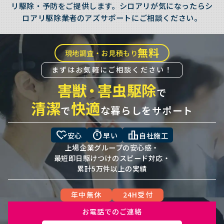
リ駆除・予防をご提供します。シロアリが気になったらシ
ロアリ駆除業者のアズサポートにご相談ください。
無料
現地調査・お見積もり
まずはお気軽にご相談ください！
害獣
・
害虫駆除
で
清潔
快適
で
な暮らしをサポート
heart_check
timer
leaderboard
安心
早い
自社施工
上場企業グループの安心感・
最短即日駆けつけのスピード対応・
累計5万件以上の実績
年中無休
24H受付
お電話でのご連絡