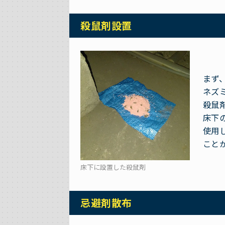
殺鼠剤設置
まず
ネズ
殺鼠
床下
使用
こと
床下に設置した殺鼠剤
忌避剤散布