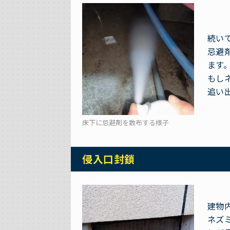
続い
忌避
ます
もし
追い
床下に忌避剤を散布する様子
侵入口封鎖
建物
ネズ