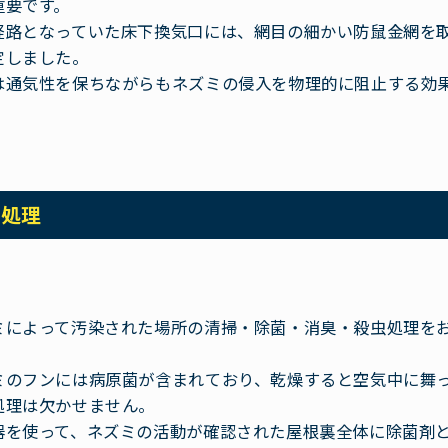
重要です。
経路となっていた床下換気口には、網目の細かい防鼠金網を
定しました。
は通気性を保ちながらもネズミの侵入を物理的に阻止する効
。
虫処理
ミによって汚染された場所の清掃・除菌・消臭・殺虫処理を
ミのフンには病原菌が含まれており、乾燥すると空気中に舞
処理は欠かせません。
器を使って、ネズミの活動が確認された屋根裏全体に除菌剤