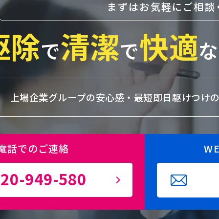
まずはお気軽にご相談
駆除
清潔
快適
で
で
な
上場企業グループの安心感・
最短即日駆けつけ
電話でのご連絡
W
20-949-580