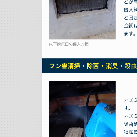
とが
侵入
と固
金網
ます
床下換気口の侵入対策
フン害清掃・除菌・消臭・殺
ネズ
す。
ネズ
除菌
噴霧