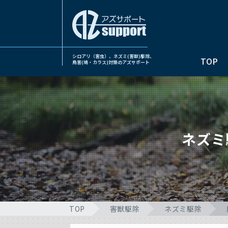
シロアリ（害虫）、ネズミ(害獣)駆除、
TOP
鳥害(鳩・カラス)対策のアズサポート
ネズミ
TOP
害獣駆除
ネズミ駆除