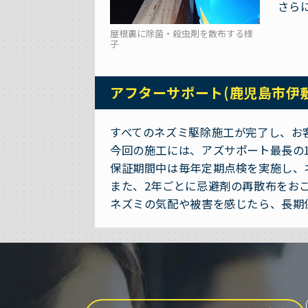
さら
屋根裏に除菌・殺虫剤を散布する様
子
アフターサポート(鹿児島市伊
すべてのネズミ駆除施工が完了し、お
今回の施工には、アズサポート最長の
保証期間中は毎年定期点検を実施し、
また、2年ごとに忌避剤の再散布をお
ネズミの気配や被害を感じたら、長期