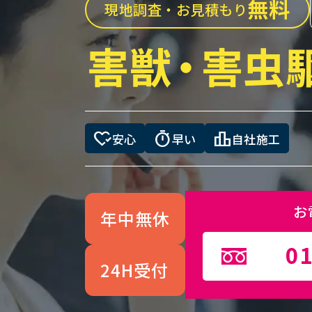
無料
現地調査・お見積もり
害獣
・
害虫
heart_check
timer
leaderboard
安心
早い
自社施工
お
年中無休
01
24H受付