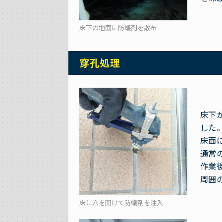
床下の地面に防蟻剤を散布
穿孔処理
床下
した
床面
通常
作業
周囲
床に穴を開けて防蟻剤を注入