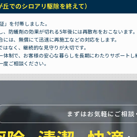
が丘でのシロアリ駆除を終えて）
保証」を付帯しました。
し、防蟻剤の効果が切れる5年後には再散布をおこないます
合には、無償にて迅速に再施工などの対応をします。
ではなく、継続的な見守りが大切です。
ー体制で、お客様の安心な暮らしを長期にわたりサポートし
一度ご相談ください。
まずはお気軽にご相談