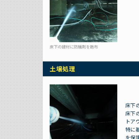
床下の建材に防蟻剤を散布
土壌処理
床下
床下
トア
特に
を保