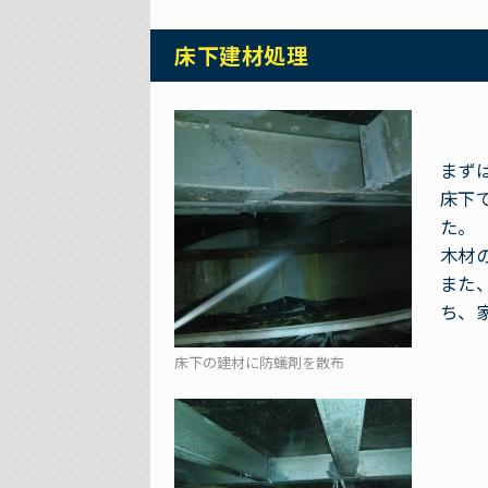
床下建材処理
まず
床下
た。
木材
また
ち、
床下の建材に防蟻剤を散布