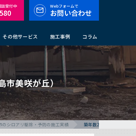
料相談受付中
Webフォームで
-580
お問い合わせ
その他サービス
施工事例
コラム
島市美咲が丘）
市のシロアリ駆除・予防の施工実績
築年数25年のシロアリ予