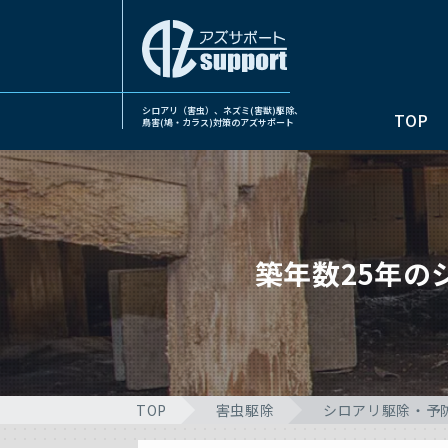
シロアリ（害虫）、ネズミ(害獣)駆除、
TOP
鳥害(鳩・カラス)対策のアズサポート
築年数25年
TOP
害虫駆除
シロアリ駆除・予