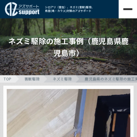
シロアリ（害虫）、ネズミ(害獣)駆除、
鳥害(鳩・カラス)対策のアズサポート
ネズミ駆除の施工事例（鹿児島県鹿
児島市）
TOP
害獣駆除
ネズミ駆除
鹿児島県のネズミ駆除の施工