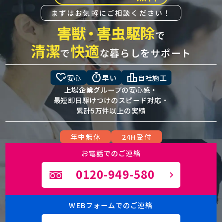
まずはお気軽にご相談ください！
害獣
・
害虫駆除
で
清潔
快適
で
な暮らしをサポート
heart_check
timer
leaderboard
安心
早い
自社施工
上場企業グループの安心感・
最短即日駆けつけのスピード対応・
累計5万件以上の実績
年中無休
24H受付
お電話でのご連絡
0120-949-580
WEBフォームでのご連絡