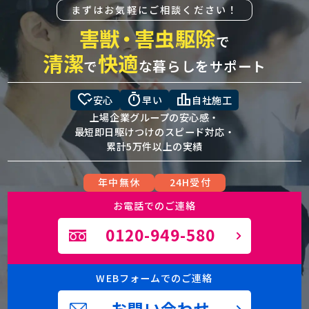
まずはお気軽にご相談ください！
害獣
・
害虫駆除
で
清潔
快適
で
な暮らしをサポート
heart_check
timer
leaderboard
安心
早い
自社施工
上場企業グループの安心感・
最短即日駆けつけのスピード対応・
累計5万件以上の実績
年中無休
24H受付
お電話でのご連絡
0120-949-580
WEBフォームでのご連絡
お問い合わせ