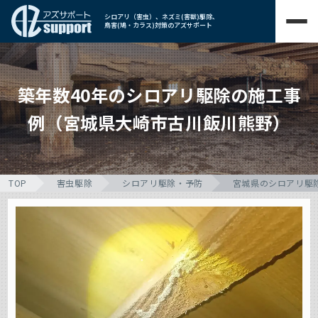
シロアリ（害虫）、ネズミ(害獣)駆除、
鳥害(鳩・カラス)対策のアズサポート
築年数40年のシロアリ駆除の施工事
例（宮城県大崎市古川飯川熊野）
TOP
害虫駆除
シロアリ駆除・予防
宮城県のシロアリ駆