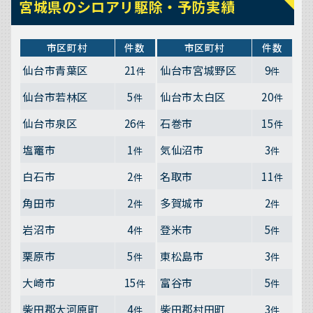
宮城県のシロアリ駆除・予防実績
市区町村
件数
市区町村
件数
仙台市青葉区
21
仙台市宮城野区
9
件
件
仙台市若林区
5
仙台市太白区
20
件
件
仙台市泉区
26
石巻市
15
件
件
塩竈市
1
気仙沼市
3
件
件
白石市
2
名取市
11
件
件
角田市
2
多賀城市
2
件
件
岩沼市
4
登米市
5
件
件
栗原市
5
東松島市
3
件
件
大崎市
15
富谷市
5
件
件
柴田郡大河原町
4
柴田郡村田町
3
件
件