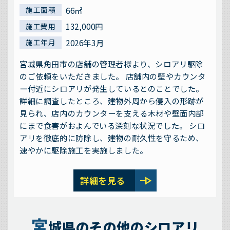
66㎡
施工面積
132,000円
施工費用
2026年3月
施工年月
宮城県角田市の店舗の管理者様より、シロアリ駆除
のご依頼をいただきました。 店舗内の壁やカウンタ
ー付近にシロアリが発生しているとのことでした。
詳細に調査したところ、建物外周から侵入の形跡が
見られ、店内のカウンターを支える木材や壁面内部
にまで食害がおよんでいる深刻な状況でした。 シロ
アリを徹底的に防除し、建物の耐久性を守るため、
速やかに駆除施工を実施しました。
line_end_arrow
詳細を見る
宮
城県のその他のシロアリ