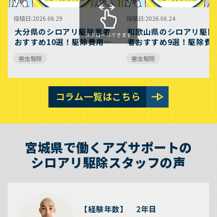
投稿日
2026.06.29
投稿日
2026.06.24
大分県のシロアリ駆除業者
和歌山県のシロアリ駆除
スクロールできます
おすすめ10選！駆除費用相
者おすすめ9選！駆除費
場や業者の選び方のポイン
相場や業者の選び方のポ
害虫駆除
害虫駆除
トについても解説
ントについても解説
line_end_arrow
コラム一覧はこちら
宮城県で働くアズサポートの
シロアリ駆除スタッフの声
【経験年数】 2年目