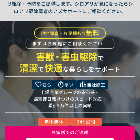
リ駆除・予防をご提供します。シロアリが気になったらシ
ロアリ駆除業者のアズサポートにご相談ください。
無料
現地調査・お見積もり
まずはお気軽にご相談ください！
害獣
・
害虫駆除
で
清潔
快適
で
な暮らしをサポート
heart_check
timer
leaderboard
安心
早い
自社施工
上場企業グループの安心感・
最短即日駆けつけのスピード対応・
累計5万件以上の実績
年中無休
24H受付
お電話でのご連絡