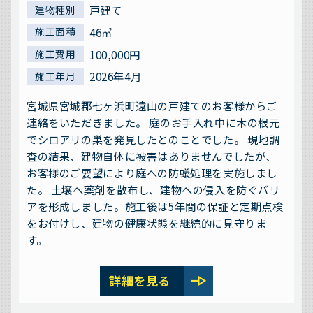
戸建て
建物種別
46㎡
施工面積
100,000円
施工費用
2026年4月
施工年月
宮城県宮城郡七ヶ浜町遠山の戸建てのお客様からご
連絡をいただきました。 庭のお手入れ中に木の根元
でシロアリの巣を発見したとのことでした。 現地調
査の結果、建物自体に被害はありませんでしたが、
お客様のご要望により庭への防蟻処理を実施しまし
た。 土壌へ薬剤を散布し、建物への侵入を防ぐバリ
アを形成しました。施工後は5年間の保証と定期点検
をお付けし、建物の健康状態を継続的に見守りま
す。
line_end_arrow
詳細を見る