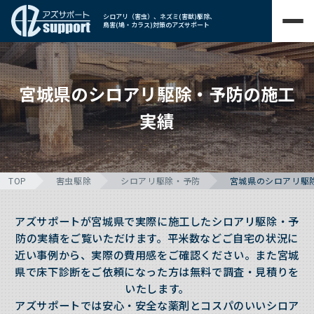
シロアリ（害虫）、ネズミ(害獣)駆除、
鳥害(鳩・カラス)対策のアズサポート
宮城県のシロアリ駆除・予防の施工
実績
TOP
害虫駆除
シロアリ駆除・予防
宮城県のシロアリ駆
アズサポートが宮城県で実際に施工したシロアリ駆除・予
防の実績をご覧いただけます。平米数などご自宅の状況に
近い事例から、実際の費用感をご確認ください。また宮城
県で床下診断をご依頼になった方は無料で調査・見積りを
いたします。
アズサポートでは安心・安全な薬剤とコスパのいいシロア