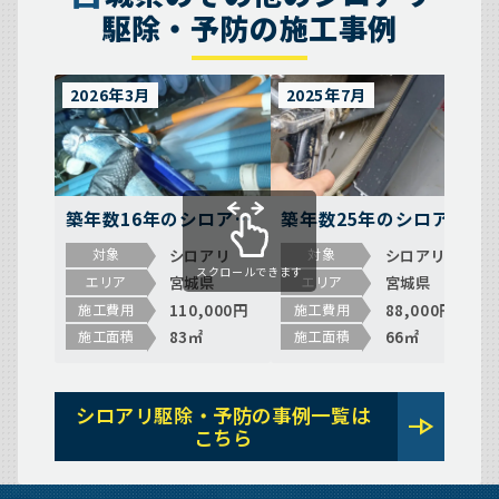
駆除・予防の施工事例
2026年3月
2025年7月
築年数16年のシロアリ
築年数25年のシロアリ
予防の施工事例（宮城
駆除の施工事例（宮城
シロアリ
シロアリ
対象
対象
県東松島市矢本上河
県宮城郡七ヶ浜町松ヶ
スクロールできます
宮城県
宮城県
エリア
エリア
戸）
浜字謡）
110,000円
88,000円
施工費用
施工費用
83㎡
66㎡
施工面積
施工面積
シロアリ駆除・予防の事例一覧は
line_end_arrow
こちら