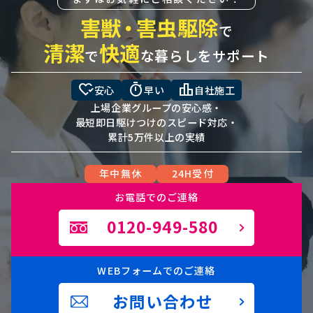
害獣
・
害虫駆除
で
清潔
快適
で
な暮らしをサポート
heart_check
timer
leaderboard
安心
早い
自社施工
上場企業グループの安心感・
最短即日駆けつけのスピード対応・
累計5万件以上の実績
年中無休
24H受付
お電話でのご連絡
0120-949-580
WEBフォームでのご連絡
お問い合わせ