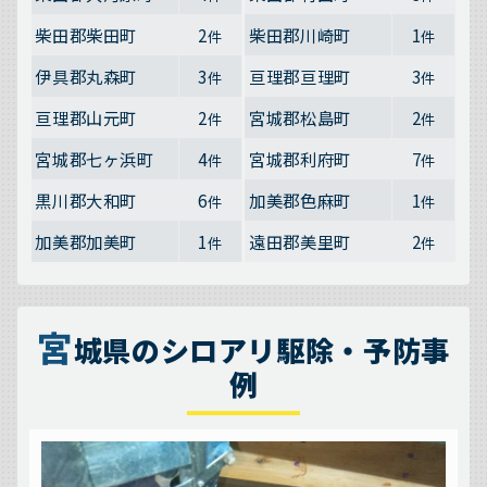
柴田郡柴田町
2
柴田郡川崎町
1
件
件
伊具郡丸森町
3
亘理郡亘理町
3
件
件
亘理郡山元町
2
宮城郡松島町
2
件
件
宮城郡七ヶ浜町
4
宮城郡利府町
7
件
件
黒川郡大和町
6
加美郡色麻町
1
件
件
加美郡加美町
1
遠田郡美里町
2
件
件
宮
城県のシロアリ駆除・予防事
例