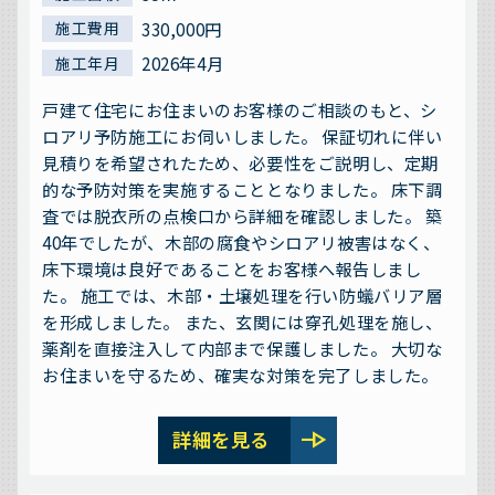
330,000円
施工費用
2026年4月
施工年月
戸建て住宅にお住まいのお客様のご相談のもと、シ
ロアリ予防施工にお伺いしました。 保証切れに伴い
見積りを希望されたため、必要性をご説明し、定期
的な予防対策を実施することとなりました。 床下調
査では脱衣所の点検口から詳細を確認しました。 築
40年でしたが、木部の腐食やシロアリ被害はなく、
床下環境は良好であることをお客様へ報告しまし
た。 施工では、木部・土壌処理を行い防蟻バリア層
を形成しました。 また、玄関には穿孔処理を施し、
薬剤を直接注入して内部まで保護しました。 大切な
お住まいを守るため、確実な対策を完了しました。
line_end_arrow
詳細を見る