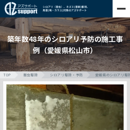
シロアリ（害虫）、ネズミ(害獣)駆除、
鳥害(鳩・カラス)対策のアズサポート
築年数48年のシロアリ予防の施工事
例（愛媛県松山市）
TOP
害虫駆除
シロアリ駆除・予防
愛媛県のシロアリ駆