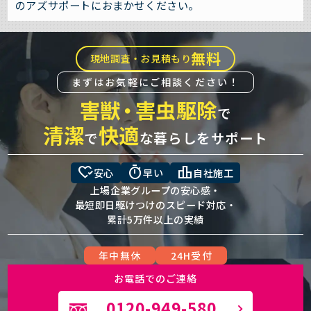
のアズサポートにおまかせください。
無料
現地調査・お見積もり
まずはお気軽にご相談ください！
害獣
・
害虫駆除
で
清潔
快適
で
な暮らしをサポート
heart_check
timer
leaderboard
安心
早い
自社施工
上場企業グループの安心感・
最短即日駆けつけのスピード対応・
累計5万件以上の実績
年中無休
24H受付
お電話でのご連絡
0120-949-580