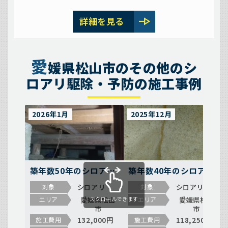
line_end_arrow
詳細を見る
愛
媛県松山市のその他のシ
ロアリ駆除・予防の施工事例
2026年1月
2025年12月
築年数50年のシロアリ
築年数40年のシロアリ
駆除の施工事例（愛媛
駆除の施工事例（愛媛
シロアリ
シロアリ
対象
対象
県松山市和田甲）
県松山市福角町）
愛媛県松山
愛媛県松山
エリア
エリア
スクロールできます
市
市
132,000円
118,250円
施工費用
施工費用