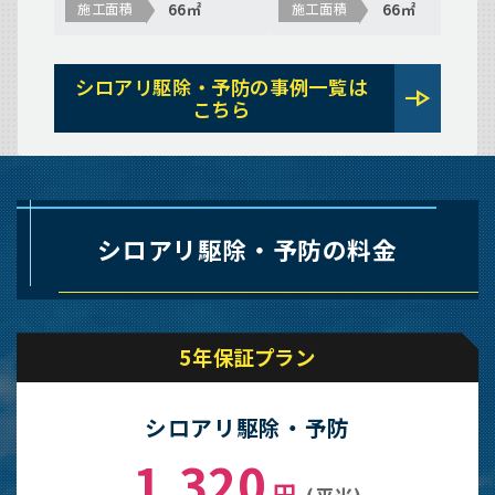
66㎡
66㎡
施工面積
施工面積
シロアリ駆除・予防の事例一覧は
line_end_arrow
こちら
シロアリ駆除・予防の料金
5年保証プラン
シロアリ駆除・予防
1,320
円