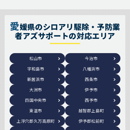
愛
媛県のシロアリ駆除・予防業
者アズサポートの対応エリア
松山市
今治市
宇和島市
八幡浜市
新居浜市
西条市
大洲市
伊予市
四国中央市
西予市
東温市
越智郡上島町
上浮穴郡久万高原町
伊予郡松前町