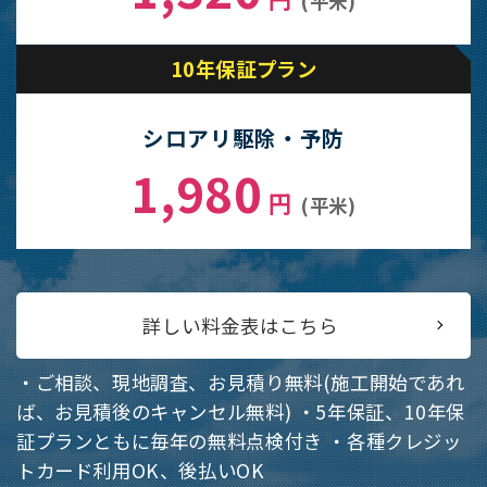
(平米)
10年保証プラン
シロアリ駆除・予防
1,980
円
(平米)
詳しい料金表はこちら
・ご相談、現地調査、お見積り無料(施工開始であれ
ば、お見積後のキャンセル無料)
・5年保証、10年保
証プランともに毎年の無料点検付き
・各種クレジッ
トカード利用OK、後払いOK