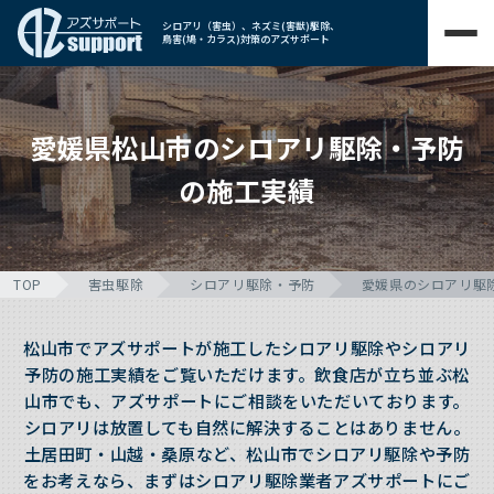
シロアリ（害虫）、ネズミ(害獣)駆除、
鳥害(鳩・カラス)対策のアズサポート
愛媛県松山市のシロアリ駆除・予防
の施工実績
TOP
害虫駆除
シロアリ駆除・予防
愛媛県のシロアリ駆
松山市でアズサポートが施工したシロアリ駆除やシロアリ
予防の施工実績をご覧いただけます。飲食店が立ち並ぶ松
山市でも、アズサポートにご相談をいただいております。
シロアリは放置しても自然に解決することはありません。
土居田町・山越・桑原など、松山市でシロアリ駆除や予防
をお考えなら、まずはシロアリ駆除業者アズサポートにご