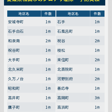
地区名
件数
地区名
件数
安城寺町
1
石手
1
件
件
石手白石
1
石風呂町
1
件
件
和泉南
2
祝谷
2
件
件
祝谷町
1
枝松
1
件
件
大手町
1
来住町
2
件
件
北久米町
1
北斎院町
1
件
件
久万ノ台
1
河野別府
2
件
件
昭和町
1
善応寺
1
件
件
高井町
1
高岡町
3
件
件
鷹子町
1
高浜町
1
件
件