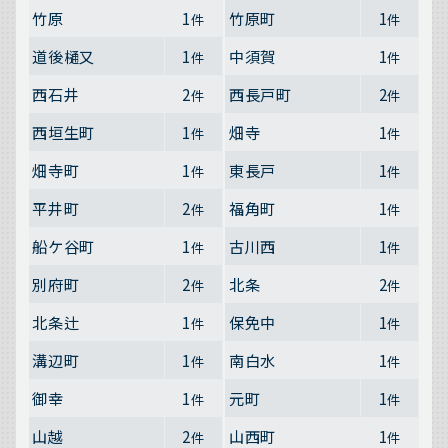
竹原
1
竹原町
1
件
件
道後樋又
1
中須賀
1
件
件
西石井
2
西長戸町
2
件
件
西垣生町
1
畑寺
1
件
件
畑寺町
1
東長戸
1
件
件
平井町
2
福角町
1
件
件
船ケ谷町
1
古川西
1
件
件
別府町
2
北条
2
件
件
北条辻
1
保免中
1
件
件
溝辺町
1
南白水
1
件
件
御幸
1
元町
1
件
件
山越
2
山西町
1
件
件