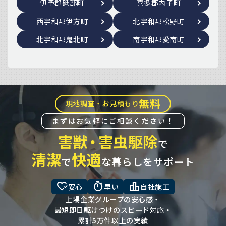
伊予郡砥部町
喜多郡内子町
西宇和郡伊方町
北宇和郡松野町
北宇和郡鬼北町
南宇和郡愛南町
無料
現地調査・お見積もり
まずはお気軽にご相談ください！
害獣
・
害虫駆除
で
清潔
快適
で
な暮らしをサポート
heart_check
timer
leaderboard
安心
早い
自社施工
上場企業グループの安心感・
最短即日駆けつけのスピード対応・
累計5万件以上の実績