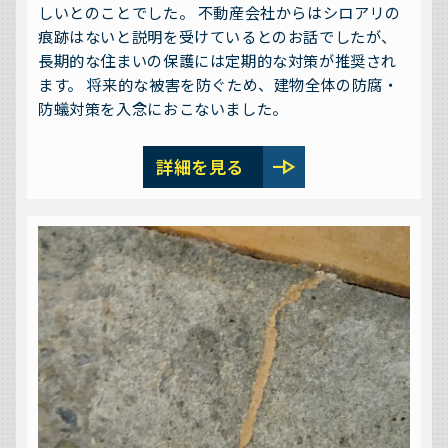
しいとのことでした。 不動産会社からはシロアリの
痕跡はないと説明を受けているとのお話でしたが、
長期的な住まいの保護には定期的な対策が推奨され
ます。 将来的な被害を防ぐため、建物全体の防腐・
防蟻対策を入念におこないました。
line_end_arrow
詳細を見る