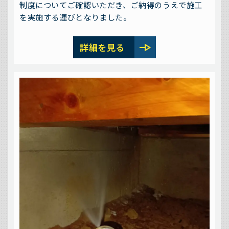
制度についてご確認いただき、ご納得のうえで施工
を実施する運びとなりました。
line_end_arrow
詳細を見る