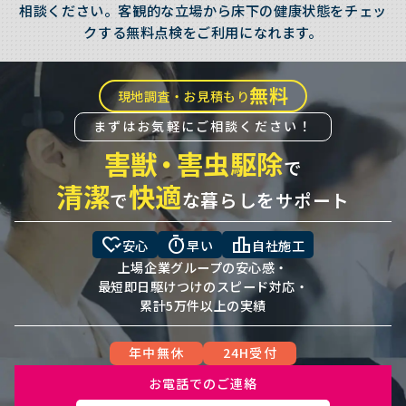
相談ください。客観的な立場から床下の健康状態をチェッ
クする無料点検をご利用になれます。
無料
現地調査・お見積もり
まずはお気軽にご相談ください！
害獣
・
害虫駆除
で
清潔
快適
で
な暮らしをサポート
heart_check
timer
leaderboard
安心
早い
自社施工
上場企業グループの安心感・
最短即日駆けつけのスピード対応・
累計5万件以上の実績
年中無休
24H受付
お電話でのご連絡