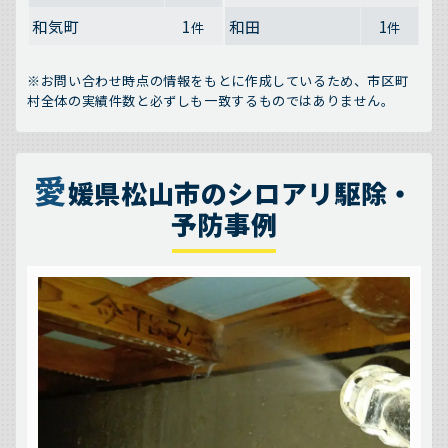
和気町
1
和田
1
件
件
※お問い合わせ時点の情報をもとに作成しているため、市区町
村全体の実績件数と必ずしも一致するものではありません。
愛
媛県松山市のシロアリ駆除・
予防事例