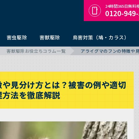
24時間365日無
0120-949
害虫駆除
害獣駆除
鳥害対策（鳩・カラス）
害獣駆除お役立ちコラム一覧
アライグマのフンの特徴や
徴や見分け方とは？被害の例や適切
理方法を徹底解説