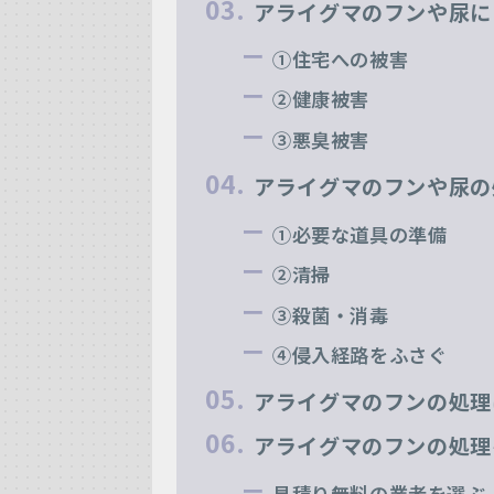
アライグマのフンや尿に
①住宅への被害
②健康被害
③悪臭被害
アライグマのフンや尿の
①必要な道具の準備
②清掃
③殺菌・消毒
④侵入経路をふさぐ
アライグマのフンの処理
アライグマのフンの処理
見積り無料の業者を選ぶ