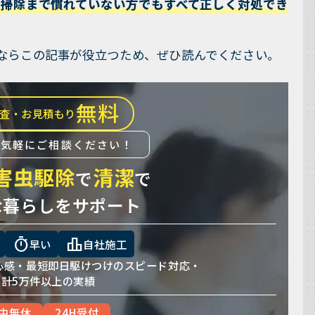
掃除まで慣れていない方でもすべて正しく対処でき
ならこの記事が役立つため、ぜひ読んでください。
無料
査・お見積もり
お気軽にご相談ください！
害虫駆除
清潔
で
で
な暮らしをサポート
timer
leaderboard
早い
自社施工
心感・
最短即日駆けつけのスピード対応・
累計5万件以上の実績
中無休
24H受付