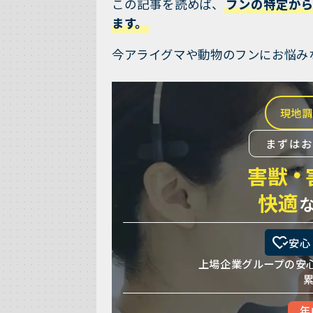
この記事を読めば、
フンの特定から
ます。
今アライグマや動物のフンにお悩み
現地調
まずは
・
害獣
快適
heart_check
安心
上場企業グループの安
年