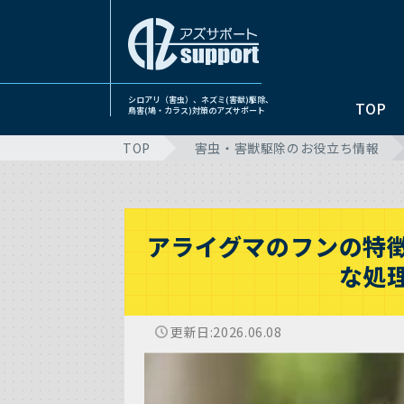
シロアリ（害虫）、ネズミ(害獣)駆除、
TOP
鳥害(鳩・カラス)対策のアズサポート
TOP
害虫・害獣駆除のお役立ち情報
アライグマのフンの特
な処
更新日
2026.06.08