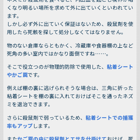
くなり明るい場所を求めて外に出ていくといわれてい
ます。
しかし必ず外に出ていく保証はないため、殺鼠剤を使
用したら死骸を探して処分しなくてはなりません。
物のない倉庫ならともかく、冷蔵庫や食器棚の上など
死角の多い室内ではかなり面倒ですね……。
そこで役立つのが物理的防除で使用した、
粘着シート
やかご罠
です。
例えば棚の裏に逃げられそうな場合は、三角に折った
粘着シートを棚の裏に入れておけばそこを通ったネズ
ミを退治できます。
さらに殺鼠剤で弱っているため、
粘着シートでの捕獲
率もアップ
します。
また
かご罠の中に殺鼠剤とエサを仕掛けて
おけば、死