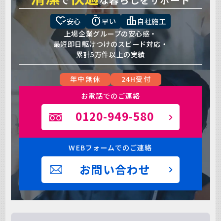
heart_check
timer
leaderboard
安心
早い
自社施工
上場企業グループの安心感・
最短即日駆けつけのスピード対応・
累計5万件以上の実績
年中無休
24H受付
お電話でのご連絡
0120-949-580
WEBフォームでのご連絡
お問い合わせ