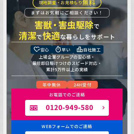
無料
現地調査・お見積もり
まずはお気軽にご相談ください！
害獣
・
害虫駆除
で
清潔
快適
で
な暮らしをサポート
heart_check
timer
leaderboard
安心
早い
自社施工
上場企業グループの安心感・
最短即日駆けつけのスピード対応・
累計5万件以上の実績
年中無休
24H受付
お電話でのご連絡
0120-949-580
WEBフォームでのご連絡