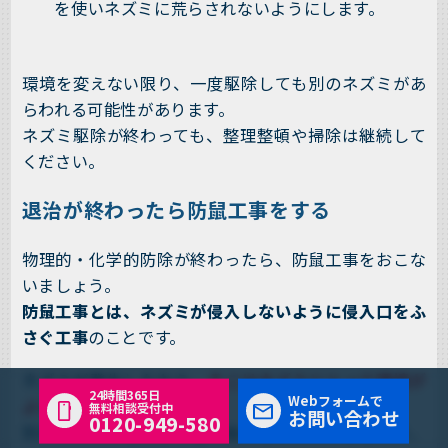
を使いネズミに荒らされないようにします。
環境を変えない限り、一度駆除しても別のネズミがあ
らわれる可能性があります。
ネズミ駆除が終わっても、整理整頓や掃除は継続して
ください。
退治が終わったら防鼠工事をする
物理的・化学的防除が終わったら、防鼠工事をおこな
いましょう。
防鼠工事とは、ネズミが侵入しないように侵入口をふ
さぐ工事
のことです。
ネズミが発生したなら、
そこはネズミにとって環境が
24時間365日
Webフォームで
よい場所
ということです。
無料相談受付中
お問い合わせ
0120-949-580
別のネズミが侵入して住み始めるおそれがあるため、