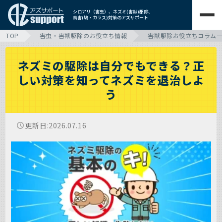
シロアリ（害虫）、ネズミ(害獣)駆除、
鳥害(鳩・カラス)対策のアズサポート
TOP
害虫・害獣駆除のお役立ち情報
害獣駆除お役立ちコラム
ネズミの駆除は自分でもできる？正
しい対策を知ってネズミを退治しよ
う
更新日
2026.07.16