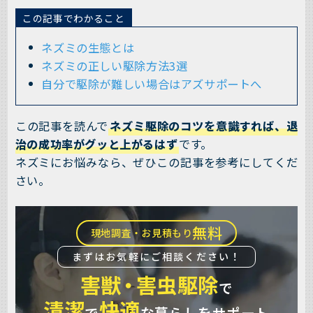
この記事でわかること
ネズミの生態とは
ネズミの正しい駆除方法3選
自分で駆除が難しい場合はアズサポートへ
この記事を読んで
ネズミ駆除のコツを意識すれば、退
治の成功率がグッと上がるはず
です。
ネズミにお悩みなら、ぜひこの記事を参考にしてくだ
さい。
無料
現地調査・お見積もり
まずはお気軽にご相談ください！
害獣
・
害虫駆除
で
清潔
快適
で
な暮らしをサポート