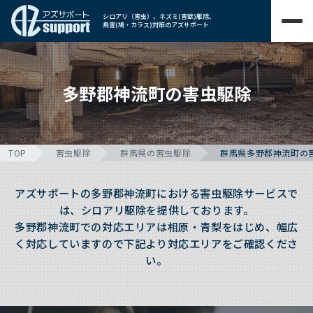
シロアリ（害虫）、ネズミ(害獣)駆除、
鳥害(鳩・カラス)対策のアズサポート
多野郡神流町の害虫駆除
TOP
害虫駆除
群馬県の害虫駆除
群馬県多野郡神流町の
アズサポートの多野郡神流町における害虫駆除サービスで
は、シロアリ駆除を提供しております。
多野郡神流町での対応エリアは相原・青梨をはじめ、幅広
く対応していますので下記より対応エリアをご確認くださ
い。