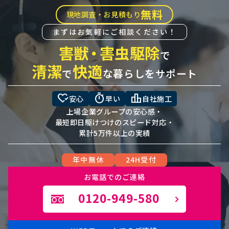
無料
現地調査・お見積もり
まずはお気軽にご相談ください！
害獣
・
害虫駆除
で
清潔
快適
で
な暮らしをサポート
heart_check
timer
leaderboard
安心
早い
自社施工
上場企業グループの安心感・
最短即日駆けつけのスピード対応・
累計5万件以上の実績
年中無休
24H受付
お電話でのご連絡
0120-949-580