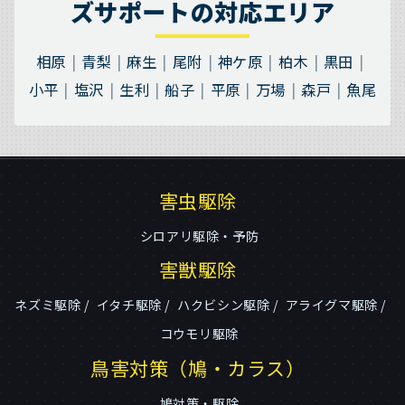
ズサポートの対応エリア
相原
青梨
麻生
尾附
神ケ原
柏木
黒田
小平
塩沢
生利
船子
平原
万場
森戸
魚尾
害虫駆除
シロアリ駆除・予防
害獣駆除
ネズミ駆除
イタチ駆除
ハクビシン駆除
アライグマ駆除
コウモリ駆除
鳥害対策（鳩・カラス）
鳩対策・駆除