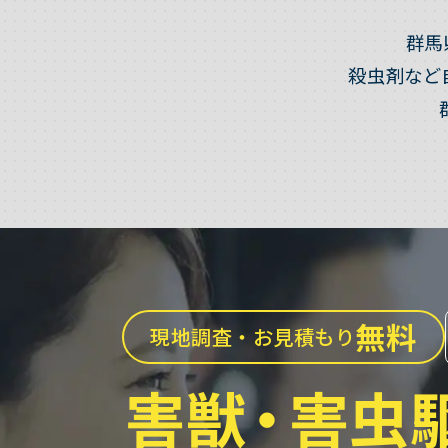
群馬
殺虫剤など
無料
現地調査・お見積もり
害獣
・
害虫