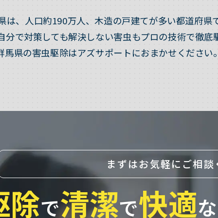
県は、人口約190万人、木造の戸建てが多い都道府県
自分で対策しても解決しない害虫もプロの技術で徹底
群馬県の害虫駆除はアズサポートにおまかせください
まずはお気軽にご相談
駆除
清潔
快適
で
で
な