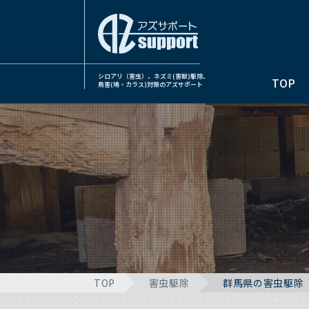
シロアリ（害虫）、ネズミ(害獣)駆除、
TOP
鳥害(鳩・カラス)対策のアズサポート
TOP
害虫駆除
群馬県の害虫駆除