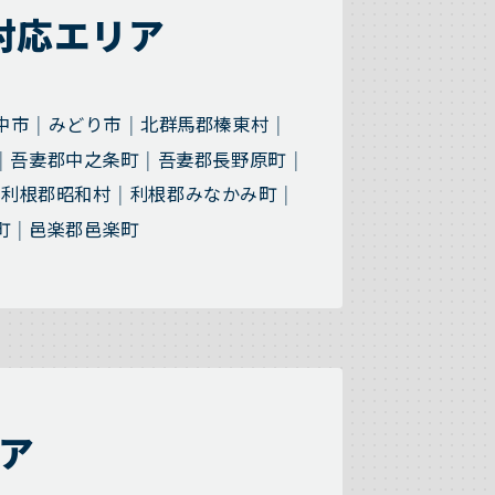
対応エリア
中市
みどり市
北群馬郡榛東村
吾妻郡中之条町
吾妻郡長野原町
利根郡昭和村
利根郡みなかみ町
町
邑楽郡邑楽町
ア