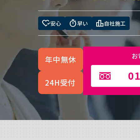
heart_check
timer
leaderboard
安心
早い
自社施工
お
年中無休
01
24H受付