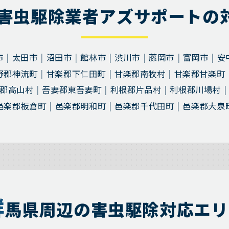
害虫駆除業者アズサポートの
市
太田市
沼田市
館林市
渋川市
藤岡市
富岡市
安
野郡神流町
甘楽郡下仁田町
甘楽郡南牧村
甘楽郡甘楽町
郡高山村
吾妻郡東吾妻町
利根郡片品村
利根郡川場村
邑楽郡板倉町
邑楽郡明和町
邑楽郡千代田町
邑楽郡大泉
群
馬県周辺の害虫駆除対応エリ