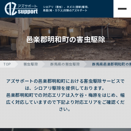
シロアリ（害虫）、ネズミ(害獣)駆除、
鳥害(鳩・カラス)対策のアズサポート
邑楽郡明和町の害虫駆除
TOP
害虫駆除
群馬県の害虫駆除
群馬県邑楽郡明和町の
アズサポートの邑楽郡明和町における害虫駆除サービスで
は、シロアリ駆除を提供しております。
邑楽郡明和町での対応エリアは入ケ谷・梅原をはじめ、幅
広く対応していますので下記より対応エリアをご確認くだ
さい。