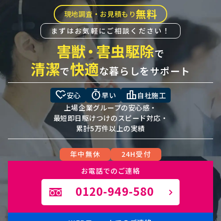
無料
現地調査・お見積もり
まずはお気軽にご相談ください！
害獣
・
害虫駆除
で
清潔
快適
で
な暮らしをサポート
heart_check
timer
leaderboard
安心
早い
自社施工
上場企業グループの安心感・
最短即日駆けつけのスピード対応・
累計5万件以上の実績
年中無休
24H受付
お電話でのご連絡
0120-949-580