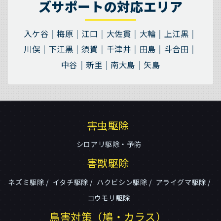
ズサポートの対応エリア
入ケ谷
梅原
江口
大佐貫
大輪
上江黒
川俣
下江黒
須賀
千津井
田島
斗合田
中谷
新里
南大島
矢島
害虫駆除
シロアリ駆除・予防
害獣駆除
ネズミ駆除
イタチ駆除
ハクビシン駆除
アライグマ駆除
コウモリ駆除
鳥害対策（鳩・カラス）