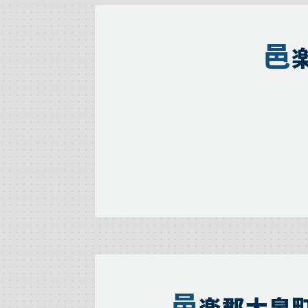
邑
邑
楽郡大泉