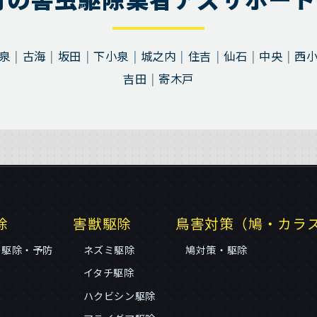
泉
古海
坂田
下小泉
城之内
住吉
仙石
中央
西
吉田
寄木戸
除
害獣駆除
鳥害対策（鳩・カラ
リ駆除・予防
ネズミ駆除
鳩対策・駆除
イタチ駆除
ハクビシン駆除