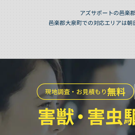
アズサポートの邑楽
邑楽郡大泉町での対応エリアは朝
無料
現地調査・お見積もり
害獣
・
害虫