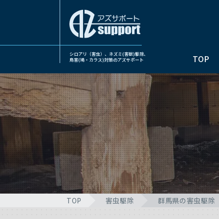
シロアリ（害虫）、ネズミ(害獣)駆除、
TOP
鳥害(鳩・カラス)対策のアズサポート
TOP
害虫駆除
群馬県の害虫駆除