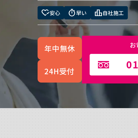
heart_check
timer
leaderboard
安心
早い
自社施工
お
年中無休
01
24H受付