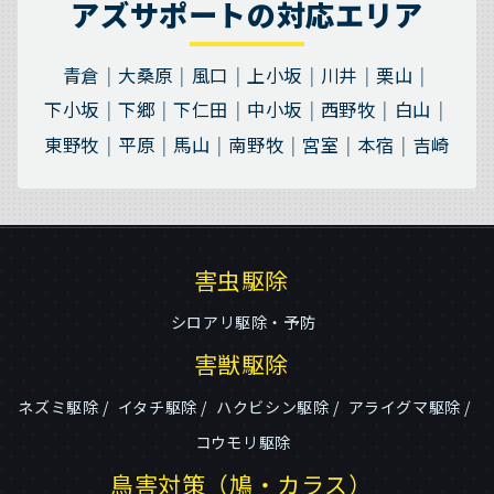
アズサポートの対応エリア
青倉
大桑原
風口
上小坂
川井
栗山
下小坂
下郷
下仁田
中小坂
西野牧
白山
東野牧
平原
馬山
南野牧
宮室
本宿
吉崎
害虫駆除
シロアリ駆除・予防
害獣駆除
ネズミ駆除
イタチ駆除
ハクビシン駆除
アライグマ駆除
コウモリ駆除
鳥害対策（鳩・カラス）