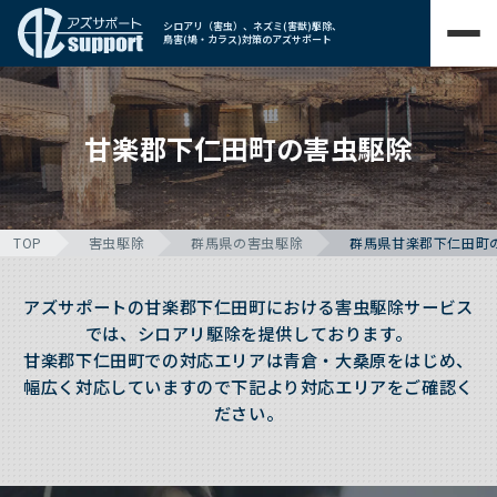
シロアリ（害虫）、ネズミ(害獣)駆除、
鳥害(鳩・カラス)対策のアズサポート
甘楽郡下仁田町の害虫駆除
TOP
害虫駆除
群馬県の害虫駆除
群馬県甘楽郡下仁田町
アズサポートの甘楽郡下仁田町における害虫駆除サービス
では、シロアリ駆除を提供しております。
甘楽郡下仁田町での対応エリアは青倉・大桑原をはじめ、
幅広く対応していますので下記より対応エリアをご確認く
ださい。