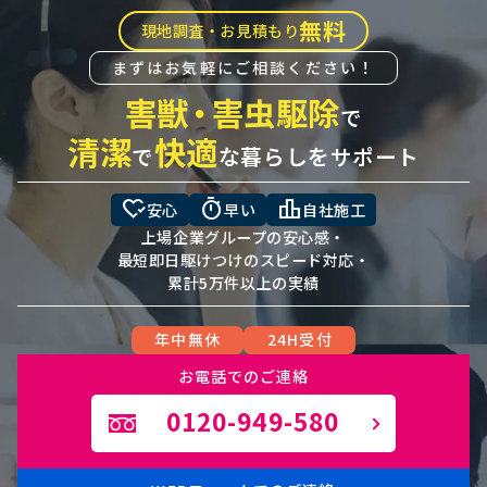
無料
現地調査・お見積もり
まずはお気軽にご相談ください！
害獣
・
害虫駆除
で
清潔
快適
で
な暮らしをサポート
heart_check
timer
leaderboard
安心
早い
自社施工
上場企業グループの安心感・
最短即日駆けつけのスピード対応・
累計5万件以上の実績
年中無休
24H受付
お電話でのご連絡
0120-949-580