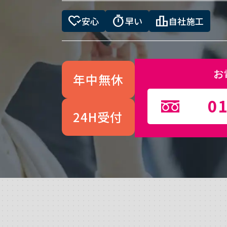
heart_check
timer
leaderboard
安心
早い
自社施工
お
年中無休
01
24H受付