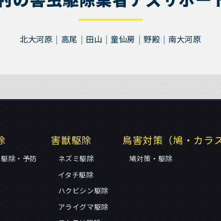
北大河原
高尾
田山
童仙房
野殿
南大河原
除
害獣駆除
鳥害対策（鳩・カラ
リ駆除・予防
ネズミ駆除
鳩対策・駆除
イタチ駆除
ハクビシン駆除
アライグマ駆除