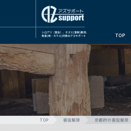
シロアリ（害虫）、ネズミ(害獣)駆除、
TOP
鳥害(鳩・カラス)対策のアズサポート
TOP
害虫駆除
京都府の害虫駆除