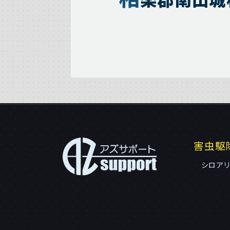
害虫駆
シロア