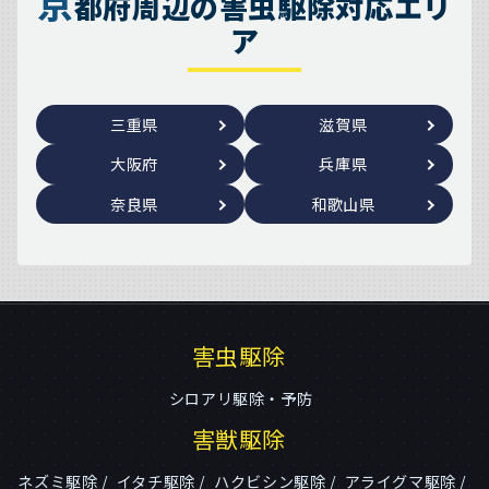
京
都府周辺の害虫駆除対応エリ
ア
三重県
滋賀県
大阪府
兵庫県
奈良県
和歌山県
害虫駆除
シロアリ駆除・予防
害獣駆除
ネズミ駆除
イタチ駆除
ハクビシン駆除
アライグマ駆除